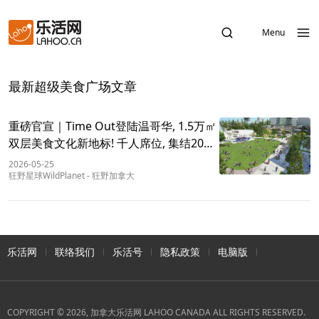
Menu
最新超级美食广场文章
重磅官宣｜Time Out登陆温哥华, 1.5万㎡
双层美食文化新地标! 千人席位, 集结20个
环球品牌
2026-05-25
狂野星球WildPlanet
-
狂野加拿大
乐活网
联络我们
乐活号
隐私政策
电脑版
COPYRIGHT © 2026, 加拿大乐活网 LAHOO CANADA ALL RIGHTS RESERVED.