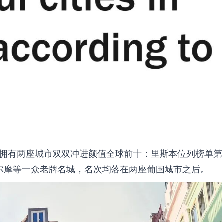
拥有两座城市双双冲进颜值全球前十
：
里斯本
位列榜单第
尔摩等一众老牌名城，名次均落在两座葡国城市之后。