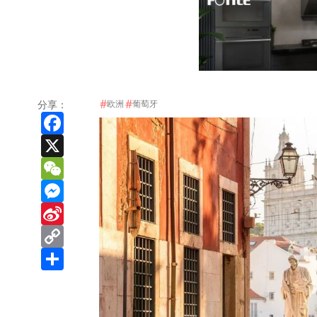
#
#
分享：
欧洲
葡萄牙
Facebook
X
WeChat
Messenger
Sina
Weibo
Copy
Link
Share