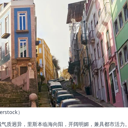
erstock）
城气质迥异，里斯本临海向阳，开阔明媚
，兼具都市活力