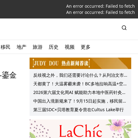
An error occurred:
Failed to fetch
An error occurred:
Failed to fetch
移民
地产
旅游
历史
视频
更多
—鎏金
反歧视之外，我们还需要讨论什么？从列治文市
议会一项动议谈起
天都黄了！大温雾霾来袭！BC多地拉响高温+空气
质量预警 最高可达35°C！
2026第六届文化周AI 赋能助力本地中医药针灸服
务提质升级
中国出入境新规来了！9月15日起实施，移民留学
中介迎来最强监管！
第三届SDC×贝塔教育夏令营在Cultus Lake举行