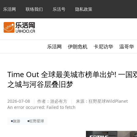
乐活网
联络我们
乐活号
隐私政策
乐活网
伊朗危机
卡尼访华
温哥华
Time Out 全球最美城市榜单出炉! 
之城与河谷层叠旧梦
2026-07-08
|
作者：
游必有方
|
来源：
狂野星球WildPlanet
An error occurred:
Failed to fetch
旅游
狂野星球