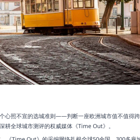
个心照不宣的选城准则——判断一座
欧洲
城市值不值得跨
深耕全球城市测评的权威媒体《
Time Out
》。
《Time Out》的采编网络扎根全球50余国、300多座