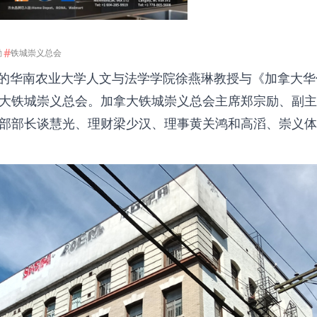
#
励
铁城崇义总会
访学的华南农业大学人文与法学学院徐燕琳教授与《加拿大
大铁城崇义总会。加拿大铁城崇义总会主席郑宗励、副主
部部长谈慧光、理财梁少汉、理事黄关鸿和高滔、崇义体