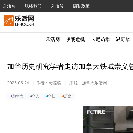
乐活网
联络我们
乐活号
隐私政策
乐活网
伊朗危机
卡尼访华
温哥华
加华历史研究学者走访加拿大铁城崇义
2026-06-24
|
作者：
贾葆蘅
|
来源：
加拿大乐活网
加拿大
华人
华社
历史