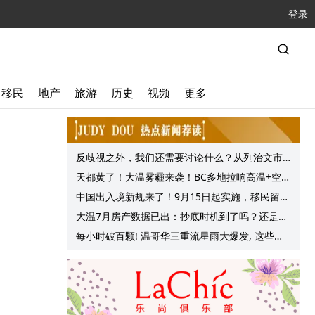
登录
移民
地产
旅游
历史
视频
更多
反歧视之外，我们还需要讨论什么？从列治文市
议会一项动议谈起
天都黄了！大温雾霾来袭！BC多地拉响高温+空气
质量预警 最高可达35°C！
中国出入境新规来了！9月15日起实施，移民留学
中介迎来最强监管！
大温7月房产数据已出：抄底时机到了吗？还是再
等等？他们这么建议的
每小时破百颗! 温哥华三重流星雨大爆发, 这些最
佳观赏地点提前收藏!