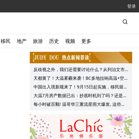
登录
移民
地产
旅游
历史
视频
更多
反歧视之外，我们还需要讨论什么？从列治文市
议会一项动议谈起
天都黄了！大温雾霾来袭！BC多地拉响高温+空气
质量预警 最高可达35°C！
中国出入境新规来了！9月15日起实施，移民留学
中介迎来最强监管！
大温7月房产数据已出：抄底时机到了吗？还是再
等等？他们这么建议的
每小时破百颗! 温哥华三重流星雨大爆发, 这些最
佳观赏地点提前收藏!