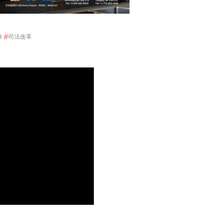
#
象
司法改革