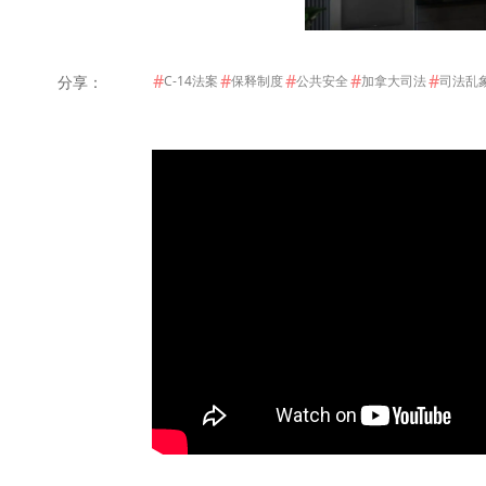
#
#
#
#
#
分享：
C-14法案
保释制度
公共安全
加拿大司法
司法乱