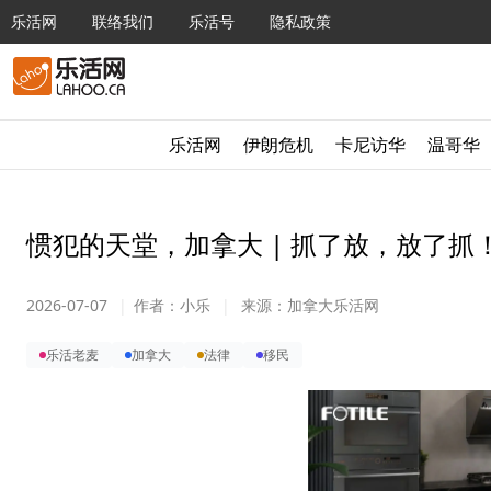
乐活网
联络我们
乐活号
隐私政策
乐活网
伊朗危机
卡尼访华
温哥华
惯犯的天堂，加拿大 | 抓了放，放了抓
2026-07-07
|
作者：
小乐
|
来源：
加拿大乐活网
乐活老麦
加拿大
法律
移民