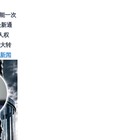
能一次
最新通
人权
大转
大新闻