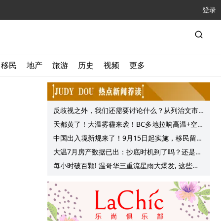
登录
移民
地产
旅游
历史
视频
更多
反歧视之外，我们还需要讨论什么？从列治文市
议会一项动议谈起
天都黄了！大温雾霾来袭！BC多地拉响高温+空气
质量预警 最高可达35°C！
中国出入境新规来了！9月15日起实施，移民留学
中介迎来最强监管！
大温7月房产数据已出：抄底时机到了吗？还是再
等等？他们这么建议的
每小时破百颗! 温哥华三重流星雨大爆发, 这些最
佳观赏地点提前收藏!