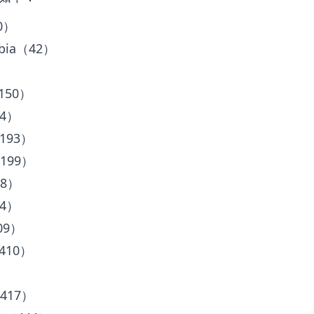
20）
mbia（42）
150）
64）
（193）
（199）
08）
64）
09）
（410）
（417）