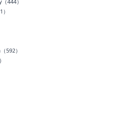
ty（444）
71）
）
an（592）
3）