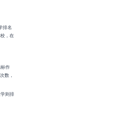
大学排名
院校，在
指标作
次数，
大学则排