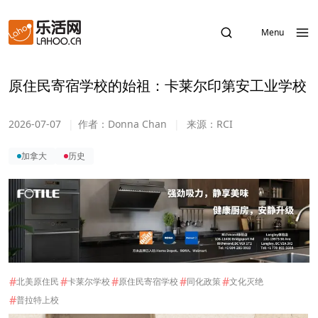
Menu
原住民寄宿学校的始祖：卡莱尔印第安工业学校
2026-07-07
|
作者：
Donna Chan
|
来源：
RCI
加拿大
历史
#
#
#
#
#
北美原住民
卡莱尔学校
原住民寄宿学校
同化政策
文化灭绝
#
普拉特上校