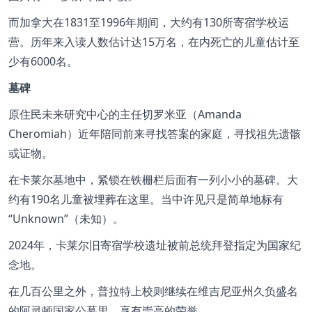
而加拿大在1831至1996年期间，大约有130所寄宿学校运
营。历年来入读人数估计达15万名，在内死亡的儿童估计至
少有6000名。
墓碑
原住民未来研究中心的主任切罗米亚（Amanda
Cheromiah）近年陪同前来寻找答案的家庭，寻找祖先遗骸
或证物。
在卡莱尔墓地中，紧锁在铁栅栏后面有一列小小的墓碑。大
约有190名儿童被埋葬在这里。当中许见只是简单地标有
Unknown
（未知）。
2024年，卡莱尔旧寄宿学校遗址被前总统拜登指定为国家纪
念地。
在几百公里之外，普拉特上校则继续在维吉尼亚州久负盛名
的阿灵顿国家公墓里，享有崇高的荣誉。