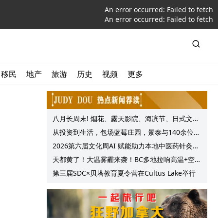
An error occurred:
Failed to fetch
An error occurred:
Failed to fetch
移民
地产
旅游
历史
视频
更多
八月长周末! 烟花、露天影院、海滨节、日式文化
节庆, 大温哥华各种精彩活动上线!
从投资到生活，包场蓝莓庄园，景泰与140余位客
户共享夏日”莓”好时光
2026第六届文化周AI 赋能助力本地中医药针灸服
务提质升级
天都黄了！大温雾霾来袭！BC多地拉响高温+空气
质量预警 最高可达35°C！
第三届SDC×贝塔教育夏令营在Cultus Lake举行