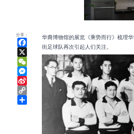
分享：
华裔博物馆的展览《乘势而行》梳理华
Facebook
街足球队再次引起人们关注。
X
WeChat
Messenger
Sina
Weibo
Copy
Link
Share