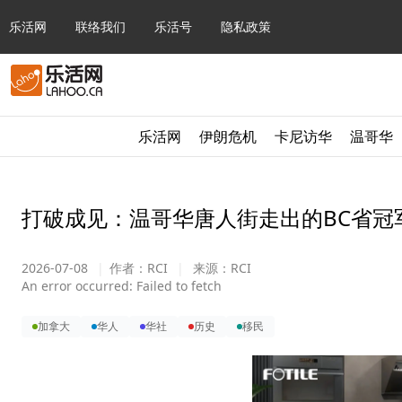
乐活网
联络我们
乐活号
隐私政策
乐活网
伊朗危机
卡尼访华
温哥华
打破成见：温哥华唐人街走出的BC省冠
2026-07-08
|
作者：
RCI
|
来源：
RCI
An error occurred:
Failed to fetch
加拿大
华人
华社
历史
移民