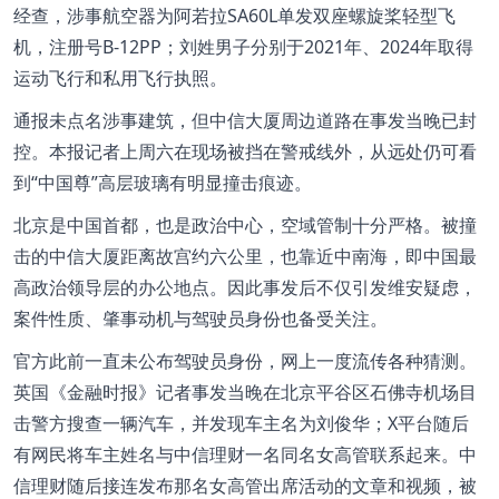
经查，涉事航空器为阿若拉SA60L单发双座螺旋桨轻型飞
机，注册号B-12PP；刘姓男子分别于2021年、2024年取得
运动飞行和私用飞行执照。
通报未点名涉事建筑，但中信大厦周边道路在事发当晚已封
控。本报记者上周六在现场被挡在警戒线外，从远处仍可看
到“中国尊”高层玻璃有明显撞击痕迹。
北京是中国首都，也是政治中心，空域管制十分严格。被撞
击的中信大厦距离故宫约六公里，也靠近中南海，即中国最
高政治领导层的办公地点。因此事发后不仅引发维安疑虑，
案件性质、肇事动机与驾驶员身份也备受关注。
官方此前一直未公布驾驶员身份，网上一度流传各种猜测。
英国《金融时报》记者事发当晚在北京平谷区石佛寺机场目
击警方搜查一辆汽车，并发现车主名为刘俊华；X平台随后
有网民将车主姓名与中信理财一名同名女高管联系起来。中
信理财随后接连发布那名女高管出席活动的文章和视频，被