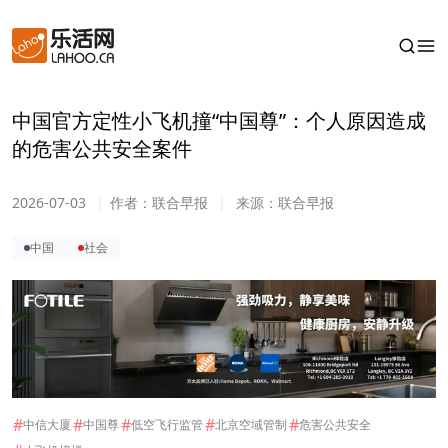
中国官方定性小飞机撞“中国尊”：个人原因造成
的危害公共安全案件
2026-07-03
|
作者：
联合早报
|
来源：
联合早报
中国
社会
#
#
#
#
#
中信大厦
中国尊
低空飞行监管
北京空域管制
危害公共安全