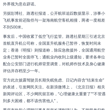
外界视为意在辟谣。
另据彭博社、路透社报道，公开航班追踪数据显示，涉事小
飞机事发前还险些与一架海南航空客机相撞，两者一度相差
不到500米。
事发后，中国收紧了低空飞行监管。路透社星期三引述北京
首航直升机公司称，全国直升机服务已暂停，恢复时间未
定；香港《明报》则报道称，除应急救援外，全国通用航空
业务已暂时全面停飞；通航业内收到上级通知，要求各单位
配合公安部门进行机师背景调查，对机师作技术及身心健康
评估并存档至少一年。
官方此次披露驾驶员长期失眠焦虑、日记内容含“结束生命”
的表述，引发网民关注。在新浪微博上，《北京日报》相关
新闻评论区，不少网民留言称，“心理健康太重要了”“不管遇
到多大困难，都不该伤害他人” 。
重庆市协和心理顾问事务所所长谭刚强认为，不能简单归咎