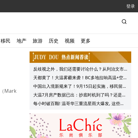
登录
移民
地产
旅游
历史
视频
更多
反歧视之外，我们还需要讨论什么？从列治文市
议会一项动议谈起
天都黄了！大温雾霾来袭！BC多地拉响高温+空气
质量预警 最高可达35°C！
中国出入境新规来了！9月15日起实施，移民留学
Mark
中介迎来最强监管！
大温7月房产数据已出：抄底时机到了吗？还是再
等等？他们这么建议的
每小时破百颗! 温哥华三重流星雨大爆发, 这些最
佳观赏地点提前收藏!