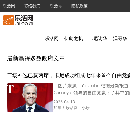
乐活网
联络我们
乐活号
隐私政策
乐活网
伊朗危机
卡尼访华
温哥华
最新赢得多数政府文章
三场补选已赢两席，卡尼成功组成七年来首个自由党
图片来源：Youtube 根据最新报道
Carney）领导的自由党赢下了其中的两席（
2026-04-13
加拿大乐活网
-
小乐