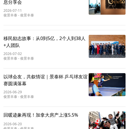
息分享会
2026-07-11
俊景丰泰
-
俊景丰泰
移民励志故事：从0到5亿，2个人到38人
+人团队
2026-07-02
俊景丰泰
-
俊景丰泰
以球会友，共叙情谊｜景泰杯 乒乓球友谊
赛圆满落幕
2026-06-29
俊景丰泰
-
俊景丰泰
回暖迹象再现！加拿大房产上涨5.5%
2026-06-20
俊景丰泰
-
俊景丰泰