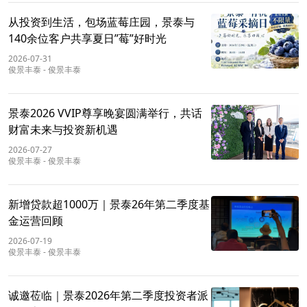
从投资到生活，包场蓝莓庄园，景泰与
140余位客户共享夏日”莓”好时光
2026-07-31
俊景丰泰
-
俊景丰泰
景泰2026 VVIP尊享晚宴圆满举行，共话
财富未来与投资新机遇
2026-07-27
俊景丰泰
-
俊景丰泰
新增贷款超1000万｜景泰26年第二季度基
金运营回顾
2026-07-19
俊景丰泰
-
俊景丰泰
诚邀莅临｜景泰2026年第二季度投资者派