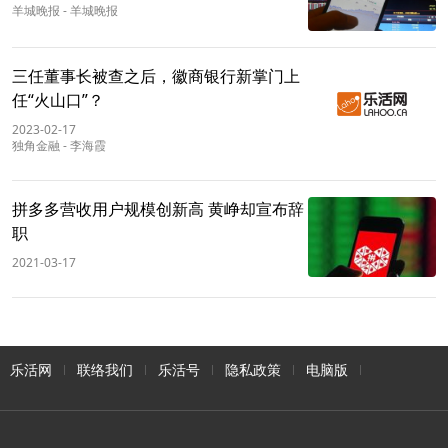
羊城晚报
-
羊城晚报
三任董事长被查之后，徽商银行新掌门上
任“火山口”？
2023-02-17
独角金融
-
李海霞
拼多多营收用户规模创新高 黄峥却宣布辞
职
2021-03-17
乐活网
联络我们
乐活号
隐私政策
电脑版