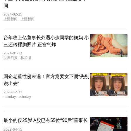
同
2024-02-25
上游新闻
-
上游新闻
台年收上亿董事长外遇小孩同学的妈妈 小
三还传裸胸照片 正宫气炸
2024-01-12
世界日报
-
林孟潔
国企老董性侵未遂！官方竟要女下属“先别
说出去”
2023-12-31
ettoday
-
ettoday
最小的仅25岁 A股已有55位“90后”董事长
2023-04-15