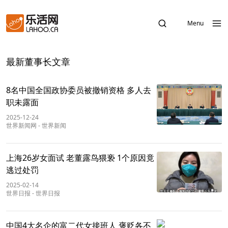
Menu
最新董事长文章
8名中国全国政协委员被撤销资格 多人去
职未露面
2025-12-24
世界新闻网
-
世界新闻
上海26岁女面试 老董露鸟猥亵 1个原因竟
逃过处罚
2025-02-14
世界日报
-
世界日报
中国4大名企的富二代女接班人 褒贬各不