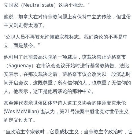
立国家（Neutral state）这两个概念。
他说，加拿大在对待宗教问题上有保持中立的传统，但世俗
主义则走得太远了。
公职人员不再被允许佩戴宗教标志。我们谈论的不再是中
立，而是禁令。
他引用了此前最高法院的一项裁决，该裁决禁止萨格奈市
（Saguenay）在市议会会议开始时进行基督教祷告。法比
安表示，在那次裁决之后，萨格奈市议会改为以一段沉思时
间开启会议，这既尊重了所有信仰的人，也尊重了无信仰的
人。他表示，这正是他所谈论的那种中立。
甚至连代表亲世俗团体卑诗人道主义协会的律师麦克米伦
(Wes McMillan) 也认为，第21号法案中魁北克对世俗主义
的定义过火了。
当政治主宰宗教时，它是威权主义；当宗教主宰政治时，它