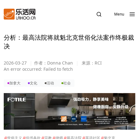
Menu
分析：最高法院将就魁北克世俗化法案作终极裁
决
2026-03-27
|
作者：
Donna Chan
|
来源：
RCI
An error occurred:
Failed to fetch
加拿大
文化
活动
社会
#
#
#
#
#
#
#
世俗主义
但书条款
宗教
律师
最高法院
英语社区
魁北克