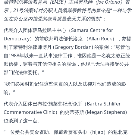
蒙特利尔英语教育局（EMSB）主席奥托纳（Joe Ortona）表
示，21号法案针对公职人员佩戴宗教符号的禁令是
一种与学
生在办公室内接受的教育质量毫无关系的限制
：
代表介入团体萨马拉民主中心（Samara Centre for
Democracy）的前联邦司法部长洛克 （Allan Rock），亦提
到了蒙特利尔律师博丹 (Gregory Bordan) 的案例：
尽管他
自1988年以来一直从事法律工作，惟因他是一名犹太教正统
派信徒，穿着与其信仰相关的服饰，他现已无法再接受公共
部门的法律委托。
我们必须时刻记住这些真實的人以及法律对他们造成的影
响。
代表介入团体巴布拉·施莱弗纪念诊所（Barbra Schlifer
Commemorative Clinic）的史蒂芬斯 (Megan Stephens)
也谈到了这一点。
一位受公共资金资助、佩戴希贾布头巾（hijab）的魁北克