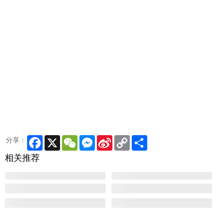
Facebook
X
WeChat
Messenger
Sina
Copy
Share
分享：
Weibo
Link
相关推荐