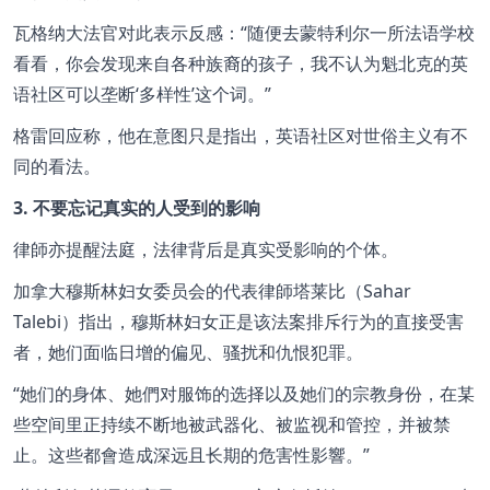
瓦格纳大法官对此表示反感：
随便去蒙特利尔一所法语学校
看看，你会发现来自各种族裔的孩子，我不认为魁北克的英
语社区可以垄断‘多样性’这个词。
格雷回应称，他在意图只是指出，英语社区对世俗主义有不
同的看法。
3. 不要忘记真实的人受到的影响
律師亦提醒法庭，法律背后是真实受影响的个体。
加拿大穆斯林妇女委员会的代表律師塔莱比（Sahar
Talebi）指出，穆斯林妇女正是该法案排斥行为的直接受害
者，她们面临日增的偏见、骚扰和仇恨犯罪。
她们的身体、她們对服饰的选择以及她们的宗教身份，在某
些空间里正持续不断地被武器化、被监视和管控，并被禁
止。这些都會造成深远且长期的危害性影響。