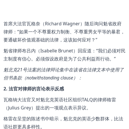
首席大法官瓦格奈（Richard Wagner）随后询问魁省政府
律师：
如果一个不尊重权力制衡、不尊重男女平等的暴君，
要通破坏价值观基础的法律，这该如何应对？
魁省律师布吕内（Isabelle Brunet）回应道：
我们必须对民
主制度有信心。必须假设政府是为了公共利益而行动。
魁北克21号法案的法律辩论集中在该省在法律文本中使用了
但书条款（notwithstanding clause）：
2. 法官对律师的言论表示反感
瓦格纳大法官又对魁北克英语社区组织TALQ的律师格雷
（Julius Grey）提出的一项观点表示异议。
格雷在呈堂的陈述书中暗示，魁北克的英语少数群体，比法
语社群更具多样性。