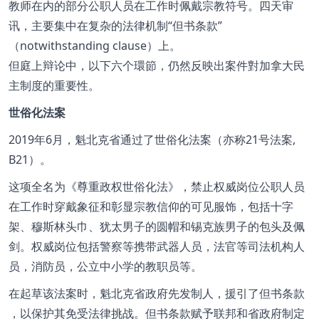
教师在内的部分公职人员在工作时佩戴宗教符号。四天审
讯，主要集中在复杂的法律机制“但书条款”
（notwithstanding clause）上。
但庭上辩论中，以下六个環節，仍然反映出案件對加拿大民
主制度的重要性。
世俗化法案
2019年6月，魁北克省通过了世俗化法案（亦称21号法案,
B21）。
这项全名为《尊重政权世俗化法》，禁止权威岗位公职人员
在工作时穿戴象征和彰显宗教信仰的可见服饰，包括十字
架、穆斯林头巾、犹太男子的圆帽和锡克族男子的包头及佩
剑。权威岗位包括警察等携带武器人员，法官等司法机构人
员，消防员，公立中小学的教职员等。
在起草该法案时，魁北克省政府先发制人，援引了但书条款
，以保护其免受法律挑战。但书条款赋予联邦和省政府制定