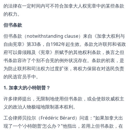
的法律在一定时间内可不符合加拿大人权宪章中的某些条款
的权力。
但书条款
但书条款（notwithstanding clause）来自《加拿大权利与
自由宪章》第33条，自1982年起生效。条款允许联邦和省政
府可以毋须顾及《宪章》所赋予的其他权利条款，换言之但
书条款容许了个别不合宪的例外状况存在。条款的初衷，是
为防止联邦和司法权力过度扩张，将权力保留在对选民负责
的民选官员手中。
1. 加拿大的小特朗普？
许多律师提出，无限制地使用但书条款，或会使鼓吹威权主
义的政治人物极端地限制基本权利。
工会律师贝拉尔（Frédéric Bérard）问道：
如果加拿大出
现了一个‘小特朗普’怎么办？
他指出，若用上但书条款，在