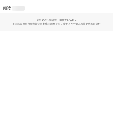
阅读
未经允许不得转载：加拿大乐活网 »
美国移民局出台绿卡新规限制境内调整身份，成千上万申请人恐被要求回国递件