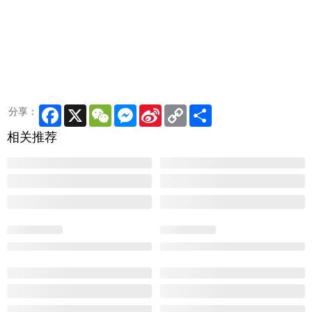
Facebook
X
WeChat
Messenger
Sina
Copy
Share
分享：
Weibo
Link
相关推荐