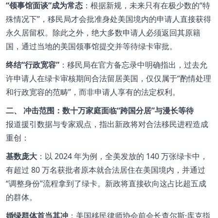
“领事馆面谈”成为常态
：根据新规，未来只有在极少数的“特
殊情况下”，移民局才会批准身处美国境内的申请人直接获得
永久居留权。除此之外，绝大多数申请人必须返回其原籍
国，通过当地的美国领事馆提交并等待绿卡审批。
终结“行政宽容”
：移民局在官方备忘录中明确指出，过去允
许申请人在绿卡审核期间合法留居美国，仅仅属于“酌情处理
和行政宽容的范畴”，而非申请人享有的法定权利。
二、 冲击范围：数十万家庭面临“跨国分居”与漫长等待
报道援引数据与专家观点，指出新政将对合法移民进程造成
重创：
基数庞大
：以 2024 年为例，全美发放的 140 万张绿卡中，
有超过 80 万名获批者原本就合法居住在美国境内，并通过
“调整身份”流程拿到了绿卡。新政将直接砍向这占比超五成
的群体。
婚绿群体首当其冲
：美国移民律师协会前会长查尔斯·库克指