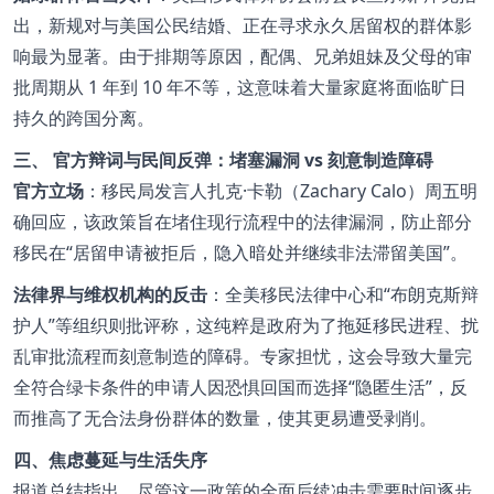
出，新规对与美国公民结婚、正在寻求永久居留权的群体影
响最为显著。由于排期等原因，配偶、兄弟姐妹及父母的审
批周期从 1 年到 10 年不等，这意味着大量家庭将面临旷日
持久的跨国分离。
三、 官方辩词与民间反弹：堵塞漏洞 vs 刻意制造障碍
官方立场
：移民局发言人扎克·卡勒（Zachary Calo）周五明
确回应，该政策旨在堵住现行流程中的法律漏洞，防止部分
移民在“居留申请被拒后，隐入暗处并继续非法滞留美国”。
法律界与维权机构的反击
：全美移民法律中心和“布朗克斯辩
护人”等组织则批评称，这纯粹是政府为了拖延移民进程、扰
乱审批流程而刻意制造的障碍。专家担忧，这会导致大量完
全符合绿卡条件的申请人因恐惧回国而选择“隐匿生活”，反
而推高了无合法身份群体的数量，使其更易遭受剥削。
四、焦虑蔓延与生活失序
报道总结指出，尽管这一政策的全面后续冲击需要时间逐步