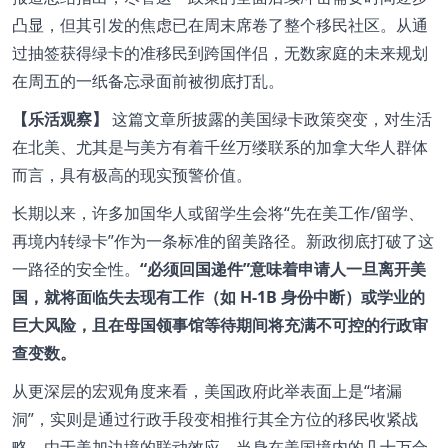
凸显，但其引发的焦虑已在周末席卷了整个移民社区。从通
过抽签获得绿卡的准移民到跨国伴侣，无数家庭的未来规划
在周五的一纸备忘录面前被彻底打乱。
【乐活观察】
这篇文章所披露的美国绿卡政策突变，对生活
在北美、尤其是与美方有着千丝万缕联系的加拿大华人群体
而言，具有极高的现实预警价值。
长期以来，许多加国华人或留学生会将“先在美工作/留学、
再境内转绿卡”作为一条标准的留美路径。新政彻底打破了这
一路径的安全性。
“必须回国递件”意味着申请人一旦离开美
国，就将面临失去现有工作（如 H-1B 身份中断）或学业的
巨大风险，且在母国领事馆等待期间将充满不可控的行政审
查变数。
从更深层的宏观角度来看，美国政府此举表面上是“堵漏
洞”，实则是通过行政手段变相推行其全方位的移民收紧战
略。由于美加边境的联动效应，当身在美国境内的几十万合