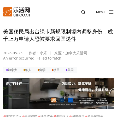
Menu
美国移民局出台绿卡新规限制境内调整身份，成
千上万申请人恐被要求回国递件
2026-05-25
|
作者：
小乐
|
来源：
加拿大乐活网
An error occurred:
Failed to fetch
加拿大
华人
留学
移民
美国
#
#
#
#
#
#
加拿大华人
合法移民
移民政策
美国绿卡
调整身份
领事馆面谈