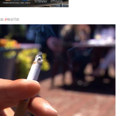
#
裁处
物业罚款