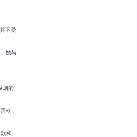
己并不受
时，她与
吸烟的
处以罚款，
罚款和