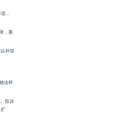
牵连，
会记录，案
，以补偿
她这样
交。投诉
处扩