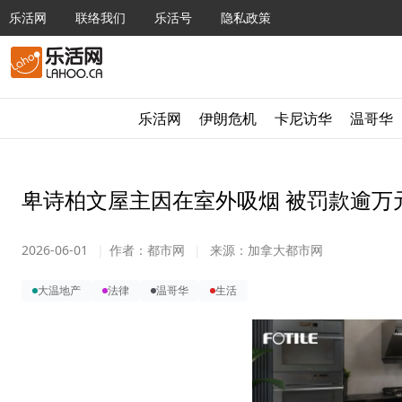
乐活网
联络我们
乐活号
隐私政策
乐活网
伊朗危机
卡尼访华
温哥华
卑诗柏文屋主因在室外吸烟 被罚款逾万
2026-06-01
|
作者：
都市网
|
来源：
加拿大都市网
大温地产
法律
温哥华
生活