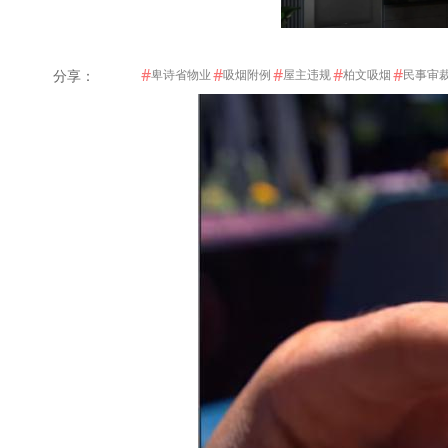
#
#
#
#
#
分享：
卑诗省物业
吸烟附例
屋主违规
柏文吸烟
民事审