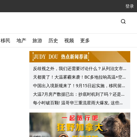
登录
移民
地产
旅游
历史
视频
更多
反歧视之外，我们还需要讨论什么？从列治文市
议会一项动议谈起
天都黄了！大温雾霾来袭！BC多地拉响高温+空气
质量预警 最高可达35°C！
中国出入境新规来了！9月15日起实施，移民留学
中介迎来最强监管！
大温7月房产数据已出：抄底时机到了吗？还是再
等等？他们这么建议的
每小时破百颗! 温哥华三重流星雨大爆发, 这些最
佳观赏地点提前收藏!