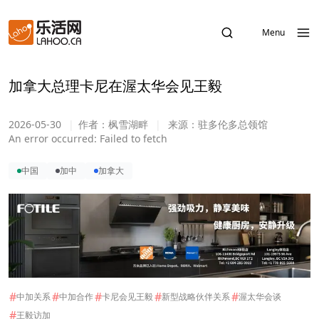
Menu
加拿大总理卡尼在渥太华会见王毅
2026-05-30
|
作者：
枫雪湖畔
|
来源：
驻多伦多总领馆
An error occurred:
Failed to fetch
中国
加中
加拿大
#
#
#
#
#
中加关系
中加合作
卡尼会见王毅
新型战略伙伴关系
渥太华会谈
#
王毅访加