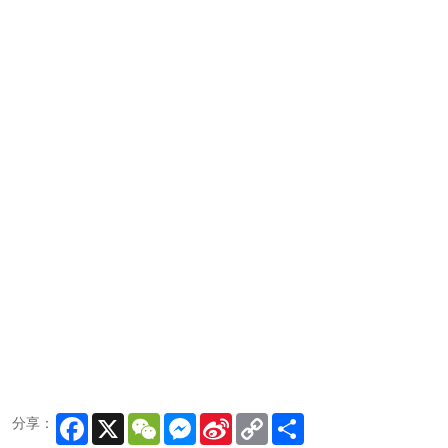
Facebook
X
WeChat
Messenger
Sina
Copy
Share
分享：
Weibo
Link