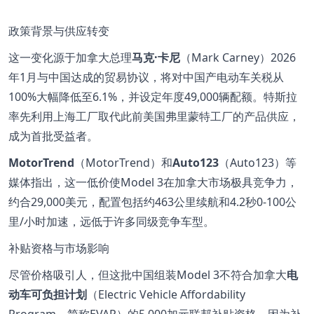
政策背景与供应转变
这一变化源于加拿大总理
马克·卡尼
（Mark Carney）2026
年1月与中国达成的贸易协议，将对中国产电动车关税从
100%大幅降低至6.1%，并设定年度49,000辆配额。特斯拉
率先利用上海工厂取代此前美国弗里蒙特工厂的产品供应，
成为首批受益者。
MotorTrend
（MotorTrend）和
Auto123
（Auto123）等
媒体指出，这一低价使Model 3在加拿大市场极具竞争力，
约合29,000美元，配置包括约463公里续航和4.2秒0-100公
里/小时加速，远低于许多同级竞争车型。
补贴资格与市场影响
尽管价格吸引人，但这批中国组装Model 3不符合加拿大
电
动车可负担计划
（Electric Vehicle Affordability
Program，简称EVAP）的5,000加元联邦补贴资格，因为补