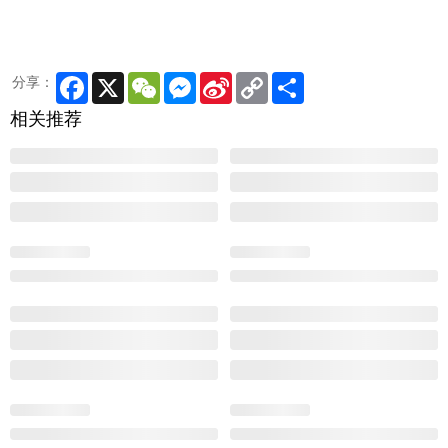
Facebook
X
WeChat
Messenger
Sina
Copy
Share
分享：
Weibo
Link
相关推荐