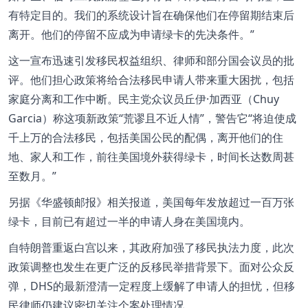
有特定目的。我们的系统设计旨在确保他们在停留期结束后
离开。他们的停留不应成为申请绿卡的先决条件。”
这一宣布迅速引发移民权益组织、律师和部分国会议员的批
评。他们担心政策将给合法移民申请人带来重大困扰，包括
家庭分离和工作中断。民主党众议员丘伊·加西亚（Chuy
Garcia）称这项新政策“荒谬且不近人情”，警告它“将迫使成
千上万的合法移民，包括美国公民的配偶，离开他们的住
地、家人和工作，前往美国境外获得绿卡，时间长达数周甚
至数月。”
另据《华盛顿邮报》相关报道，美国每年发放超过一百万张
绿卡，目前已有超过一半的申请人身在美国境内。
自特朗普重返白宫以来，其政府加强了移民执法力度，此次
政策调整也发生在更广泛的反移民举措背景下。面对公众反
弹，DHS的最新澄清一定程度上缓解了申请人的担忧，但移
民律师仍建议密切关注个案处理情况。