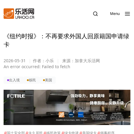
Menu
《纽约时报》：不再要求外国人回原籍国申请绿
卡
2026-05-31
|
作者：
小乐
|
来源：
加拿大乐活网
An error occurred:
Failed to fetch
出入境
移民
美国
#
#
#
#
#
#
国土安全部
永久居民
移民政策
绿卡申请
美国绿卡
领事程序