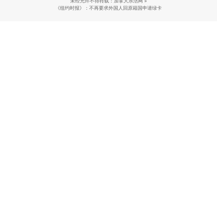
未经允许不得转载：加拿大乐活网 »
《纽约时报》：不再要求外国人回原籍国申请绿卡