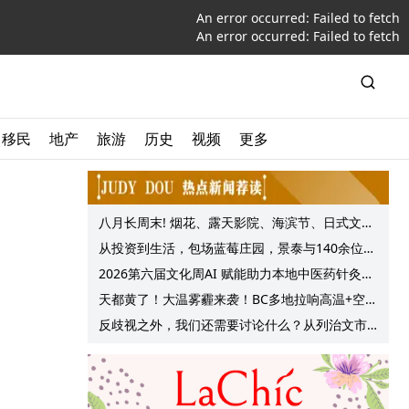
An error occurred:
Failed to fetch
An error occurred:
Failed to fetch
移民
地产
旅游
历史
视频
更多
八月长周末! 烟花、露天影院、海滨节、日式文化
节庆, 大温哥华各种精彩活动上线!
从投资到生活，包场蓝莓庄园，景泰与140余位客
户共享夏日”莓”好时光
2026第六届文化周AI 赋能助力本地中医药针灸服
务提质升级
天都黄了！大温雾霾来袭！BC多地拉响高温+空气
质量预警 最高可达35°C！
反歧视之外，我们还需要讨论什么？从列治文市
议会一项动议谈起