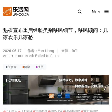
Menu
魁省宣布重启经验类别移民细节，移民顾问：几
家欢乐几家愁
2026-06-17
|
作者：
Yan Liang
|
来源：
RCI
An error occurred:
Failed to fetch
加拿大
留学
移民
#
#
#
#
#
#
PEQ重启
PEQ项目
法语面试
移民政策
经验类移民
魁北克移民