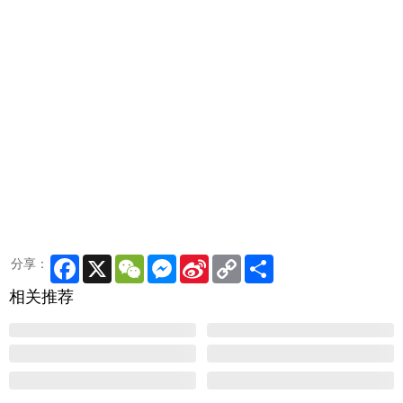
Facebook
X
WeChat
Messenger
Sina
Copy
Share
分享：
Weibo
Link
相关推荐