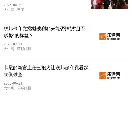
2025-08-20
大中网
-
王飞
联邦保守党党魁波利耶夫能否摆脱“赶不上
形势”的标签？
2025-07-11
大中网
-
环球邮报
卡尼的新官上任三把火让联邦保守党看起
来像球童
2025-06-21
大中网
-
环球邮报