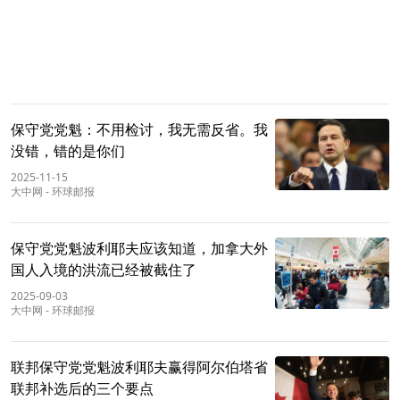
保守党党魁：不用检讨，我无需反省。我
没错，错的是你们
2025-11-15
大中网
-
环球邮报
保守党党魁波利耶夫应该知道，加拿大外
国人入境的洪流已经被截住了
2025-09-03
大中网
-
环球邮报
联邦保守党党魁波利耶夫赢得阿尔伯塔省
联邦补选后的三个要点