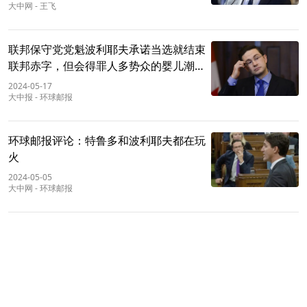
大中网
-
王飞
联邦保守党党魁波利耶夫承诺当选就结束
联邦赤字，但会得罪人多势众的婴儿潮一
代
2024-05-17
大中报
-
环球邮报
环球邮报评论：特鲁多和波利耶夫都在玩
火
2024-05-05
大中网
-
环球邮报