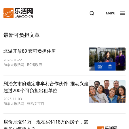
Menu
最新可负担文章
北温开放89 套可负担住房
2026-01-22
加拿大乐活网
-
BC省政府
列治文市府选定非牟利合作伙伴 推动兴建
超过200个可负担出租单位
2025-11-03
加拿大乐活网
-
列治文市府
房价月涨$1万！现在买$118万的房子，需
要多少年收入？