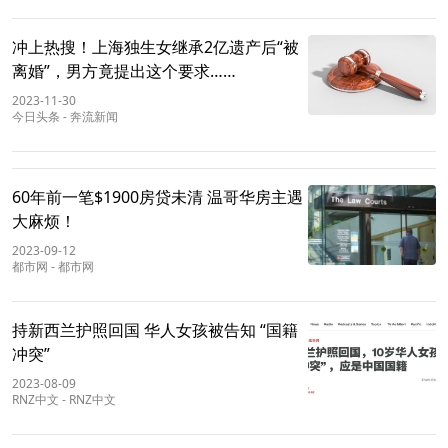
冲上热搜！上海独生女继承2亿遗产后“被
离婚”，男方竟提出这个要求……
2023-11-30
今日头条
-
奔流新闻
60年前一笔$1900房贷未清 温哥华房主遇
大麻烦！
2023-09-12
都市网
-
都市网
持新西兰护照回国 华人女孩被告知 “国籍
冲突”
2023-08-09
RNZ中文
-
RNZ中文