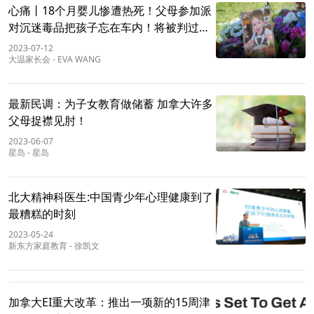
心痛丨18个月婴儿惨遭热死！父母参加派
对沉迷毒品把孩子忘在车内！将被判过失
杀人！
2023-07-12
大温家长会
-
EVA WANG
最新民调：为子女教育做储蓄 加拿大许多
父母捉襟见肘！
2023-06-07
星岛
-
星岛
北大精神科医生:中国青少年心理健康到了
最糟糕的时刻
2023-05-24
新东方家庭教育
-
徐凯文
加拿大EI重大改革：推出一项新的15周津