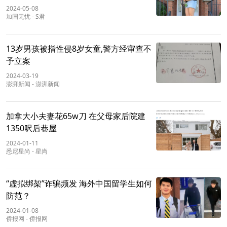
2024-05-08
加国无忧
-
S君
13岁男孩被指性侵8岁女童,警方经审查不
予立案
2024-03-19
澎湃新闻
-
澎湃新闻
加拿大小夫妻花65w刀 在父母家后院建
1350呎后巷屋
2024-01-11
悉尼星尚
-
星尚
“虚拟绑架”诈骗频发 海外中国留学生如何
防范？
2024-01-08
侨报网
-
侨报网