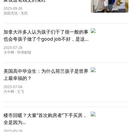
2025-09-26
加国无忧
-
无忧
加拿大许多人认为孩子们干了很一般的事
也会夸孩子做了个good job不好，是这样
吗？
2025-07-28
大中网
-
环球邮报
美国高中毕业生：为什么荷兰孩子是世界
上最幸福的？
2025-07-04
大中网
-
王飞
楼市回暖？大量“首次购房者”下手买房，
全是因为…
2025-05-26