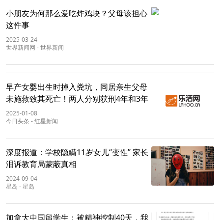
小朋友为何那么爱吃炸鸡块？父母该担心
这件事
2025-03-24
世界新闻网
-
世界新闻
早产女婴出生时掉入粪坑，同居亲生父母
未施救致其死亡！两人分别获刑4年和3年
2025-01-08
今日头条
-
红星新闻
深度报道：学校隐瞒11岁女儿“变性” 家长
泪诉教育局蒙蔽真相
2024-09-04
星岛
-
星岛
加拿大中国留学生：被精神控制40天，我