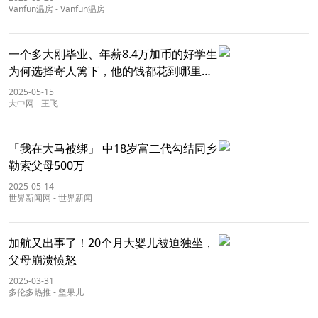
Vanfun温房
-
Vanfun温房
一个多大刚毕业、年薪8.4万加币的好学生
为何选择寄人篱下，他的钱都花到哪里去
了？
2025-05-15
大中网
-
王飞
「我在大马被绑」 中18岁富二代勾结同乡
勒索父母500万
2025-05-14
世界新闻网
-
世界新闻
加航又出事了！20个月大婴儿被迫独坐，
父母崩溃愤怒
2025-03-31
多伦多热推
-
坚果儿