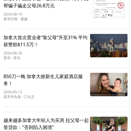
帮骗子骗走父母26.8万元
2024-08-10
新华日报
-
虞越
加拿大首次置业者“靠父母”升至31% 平均
获赞助$11.5万！
2024-06-26
星岛
-
星岛
850刀一晚 加拿大掀新生儿家庭酒店服
务！
2024-05-12
温哥华头条
-
江礼且
越来越多加拿大年轻人为买房 拉父母一起
签贷款：“否则陷入困境”