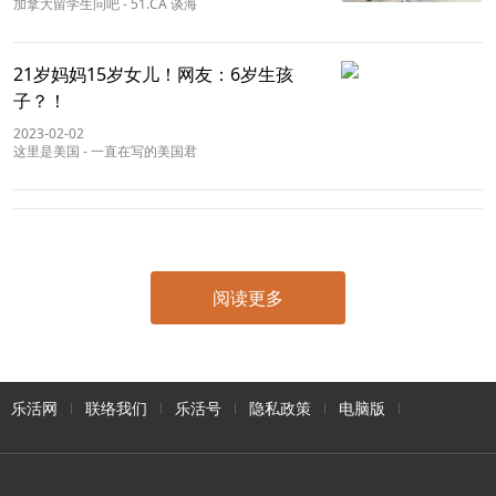
加拿大留学生问吧
-
51.CA 谈海
21岁妈妈15岁女儿！网友：6岁生孩
子？！
2023-02-02
这里是美国
-
一直在写的美国君
阅读更多
乐活网
联络我们
乐活号
隐私政策
电脑版