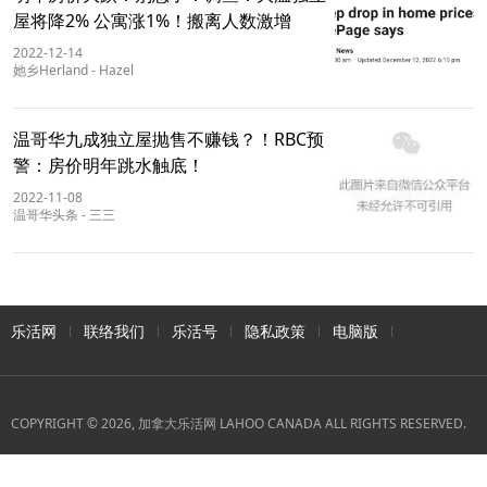
屋将降2% 公寓涨1%！搬离人数激增
2022-12-14
她乡Herland
-
Hazel
温哥华九成独立屋抛售不赚钱？！RBC预
警：房价明年跳水触底！
2022-11-08
温哥华头条
-
三三
乐活网
联络我们
乐活号
隐私政策
电脑版
COPYRIGHT © 2026, 加拿大乐活网 LAHOO CANADA ALL RIGHTS RESERVED.