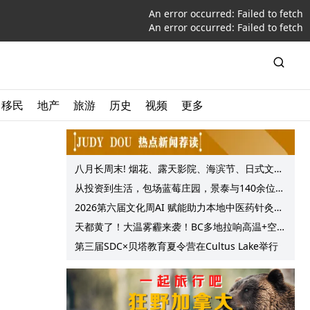
An error occurred:
Failed to fetch
An error occurred:
Failed to fetch
移民
地产
旅游
历史
视频
更多
八月长周末! 烟花、露天影院、海滨节、日式文化
节庆, 大温哥华各种精彩活动上线!
从投资到生活，包场蓝莓庄园，景泰与140余位客
户共享夏日”莓”好时光
2026第六届文化周AI 赋能助力本地中医药针灸服
务提质升级
天都黄了！大温雾霾来袭！BC多地拉响高温+空气
质量预警 最高可达35°C！
第三届SDC×贝塔教育夏令营在Cultus Lake举行