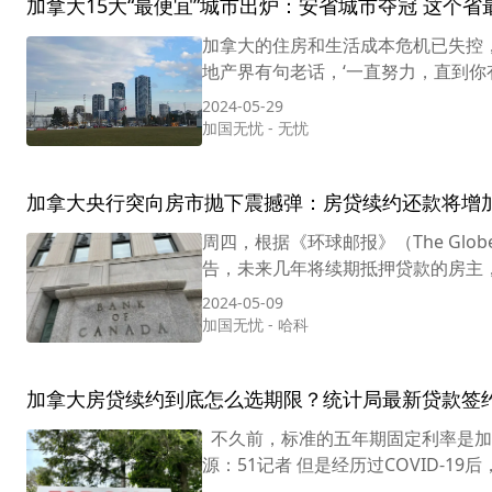
加拿大15大“最便宜”城市出炉：安省城市夺冠 这个省
加拿大的住房和生活成本危机已失控，
地产界有句老话，‘一直努力，直到你
2024-05-29
加国无忧
-
无忧
加拿大央行突向房市抛下震撼弹：房贷续约还款将增加
周四，根据《环球邮报》（The Globe
告，未来几年将续期抵押贷款的房主，
2024-05-09
加国无忧
-
哈科
加拿大房贷续约到底怎么选期限？统计局最新贷款签
不久前，标准的五年期固定利率是加
源：51记者 但是经历过COVID-1