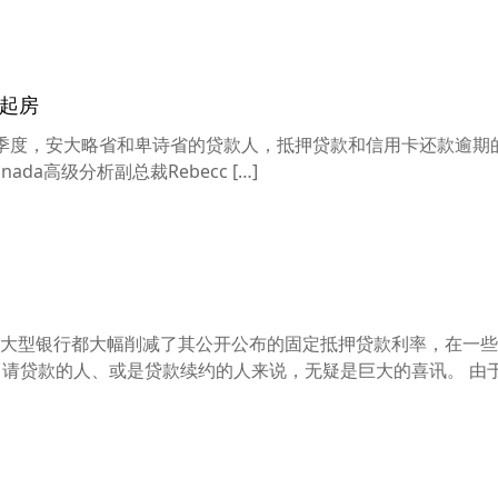
不起房
23年第四季度，安大略省和卑诗省的贷款人，抵押贷款和信用卡还款逾
anada高级分析副总裁Rebecc […]
大型银行都大幅削减了其公开公布的固定抵押贷款利率，在一些
申请贷款的人、或是贷款续约的人来说，无疑是巨大的喜讯。 由于固