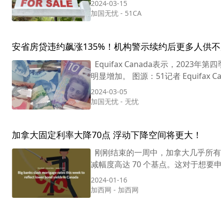
2024-03-15
加国无忧
-
51CA
安省房贷违约飙涨135%！机构警示续约后更多人供
Equifax Canada表示，20
明显增加。 图源：51记者 Equifax C
2024-03-05
加国无忧
-
无忧
加拿大固定利率大降70点 浮动下降空间将更大！
刚刚结束的一周中，加拿大几乎所有
减幅度高达 70 个基点。这对于想要
2024-01-16
加西网
-
加西网