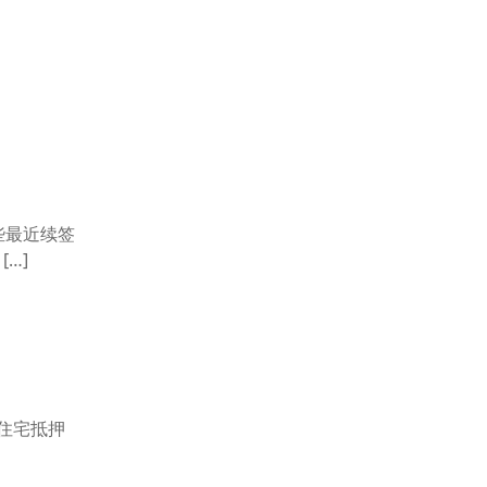
些最近续签
…]
总住宅抵押