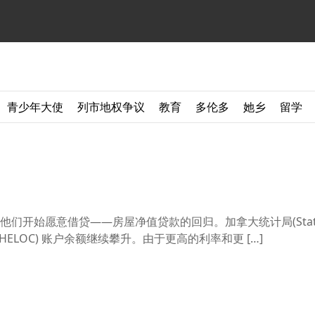
青少年大使
列市地权争议
教育
多伦多
她乡
留学
开始愿意借贷——房屋净值贷款的回归。加拿大统计局(Stat C
HELOC) 账户余额继续攀升。由于更高的利率和更 […]