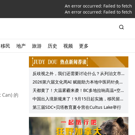
An error occurred:
Failed to fetch
An error occurred:
Failed to fetch
移民
地产
旅游
历史
视频
更多
反歧视之外，我们还需要讨论什么？从列治文市
议会一项动议谈起
2026第六届文化周AI 赋能助力本地中医药针灸服
务提质升级
天都黄了！大温雾霾来袭！BC多地拉响高温+空气
an) 的
质量预警 最高可达35°C！
中国出入境新规来了！9月15日起实施，移民留学
中介迎来最强监管！
第三届SDC×贝塔教育夏令营在Cultus Lake举行