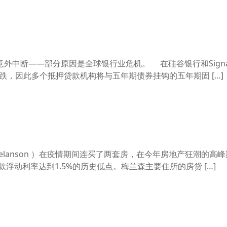
外中断——部分原因是全球银行业危机。 在硅谷银行和Signat
下跌，因此多个抵押贷款机构将与五年期债券挂钩的五年期固 […]
Melanson ）在疫情期间连买了两套房，在今年房地产狂潮的高
浮动利率达到1.5%的历史低点。梅兰森主要住所的房贷 […]