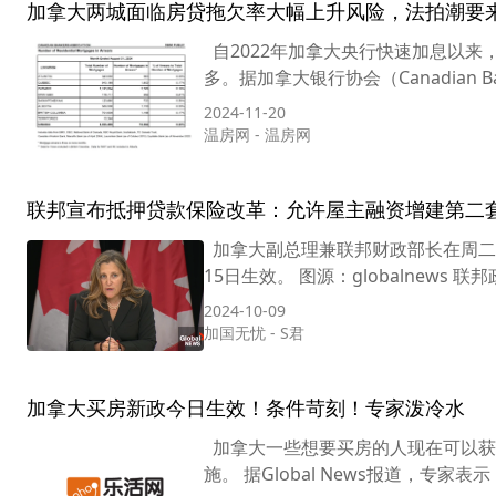
加拿大两城面临房贷拖欠率大幅上升风险，法拍潮要
自2022年加拿大央行快速加息以
多。据加拿大银行协会（Canadian Bank
2024-11-20
温房网
-
温房网
联邦宣布抵押贷款保险改革：允许屋主融资增建第二套
加拿大副总理兼联邦财政部长在周二
15日生效。 图源：globalnew
2024-10-09
加国无忧
-
S君
加拿大买房新政今日生效！条件苛刻！专家泼冷水
加拿大一些想要买房的人现在可以获
施。 据Global News报道，专