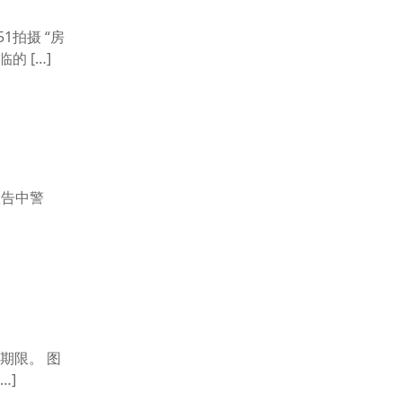
拍摄 “房
 […]
的报告中警
期限。 图
…]