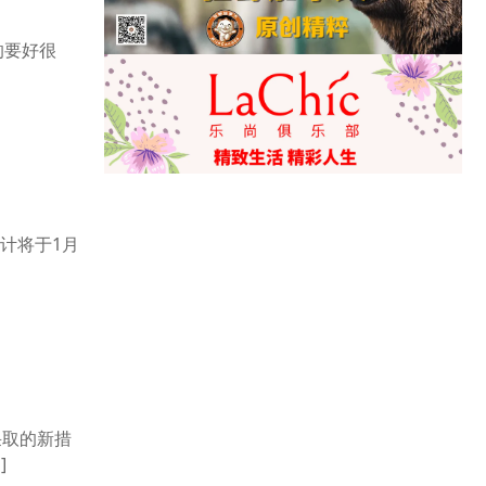
的要好很
计将于1月
采取的新措
]