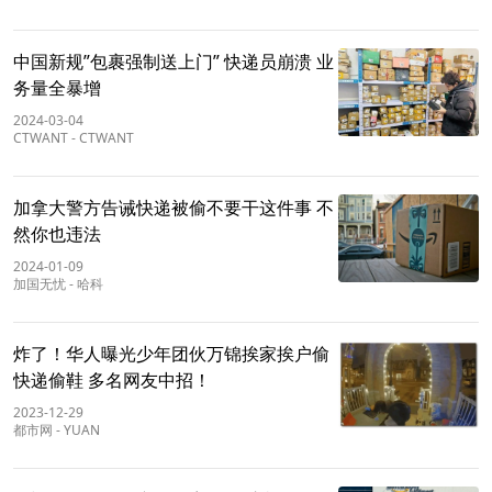
中国新规”包裹强制送上门” 快递员崩溃 业
务量全暴增
2024-03-04
CTWANT
-
CTWANT
加拿大警方告诫快递被偷不要干这件事 不
然你也违法
2024-01-09
加国无忧
-
哈科
炸了！华人曝光少年团伙万锦挨家挨户偷
快递偷鞋 多名网友中招！
2023-12-29
都市网
-
YUAN