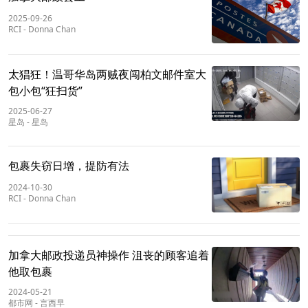
2025-09-26
RCI
-
Donna Chan
太猖狂！温哥华岛两贼夜闯柏文邮件室大
包小包“狂扫货”
2025-06-27
星岛
-
星岛
包裹失窃日增，提防有法
2024-10-30
RCI
-
Donna Chan
加拿大邮政投递员神操作 沮丧的顾客追着
他取包裹
2024-05-21
都市网
-
言西早