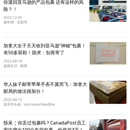
你退回亚马逊的产品包裹 还有这样的风
险？！
2023-12-05
都市网
-
言西早
加拿大女子天天收到亚马逊“神秘”包裹！
有50多双鞋！跪求：别再寄了
2023-08-10
超级生活
-
晓晨
华人妹子邮寄苹果手表不翼而飞：加拿大
邮局的做法很加分！
2022-04-15
温哥华头条
-
Vancouverheadline
惊呆 ¦ 你丢过包裹吗？CanadaPost员工
家中搜出100个失窃包裹，价值超3万！