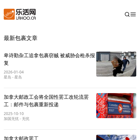
最新包裹文章
卑诗勤杂工追拿包裹窃贼 被威胁会枪杀报
复
2026-01-04
星岛
-
星岛
加拿大邮政工会将全国性罢工改轮流罢
工：邮件与包裹重新投递
2025-10-10
加国无忧
-
无忧
加拿大邮政罢工