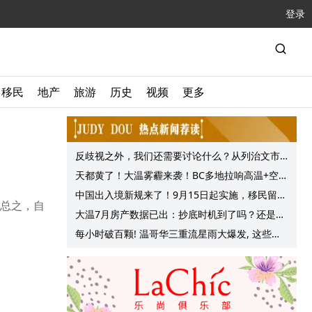
登录
移民
地产
旅游
历史
视频
更多
反歧视之外，我们还需要讨论什么？从列治文市
议会一项动议谈起
天都黄了！大温雾霾来袭！BC多地拉响高温+空气
质量预警 最高可达35°C！
中国出入境新规来了！9月15日起实施，移民留学
 总之，自
中介迎来最强监管！
大温7月房产数据已出：抄底时机到了吗？还是再
等等？他们这么建议的
每小时破百颗! 温哥华三重流星雨大爆发, 这些最
佳观赏地点提前收藏!