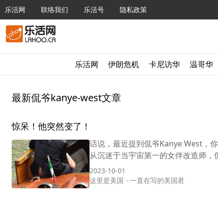
乐活网
联络我们
乐活号
隐私政策
乐活网
伊朗危机
卡尼访华
温哥华
最新侃爷kanye-west文章
惊呆！他突然变了！
话说，最近提到侃爷Kanye Wes
从沉迷于当宇宙第一的女伴改造师，侃
2023-10-01
这里是美国
-
一直在写的美国君