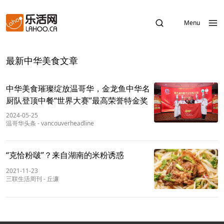
Menu
最新中华美食文章
中华美食璀璨绽放温哥华，金龙鱼中华名
厨队登顶中餐“世界大赛”最高荣誉特金奖
2024-05-25
温哥华头条
-
vancouverheadline
“克恰粉啵”？来自湖南的米粉诱惑
2021-11-23
三联生活周刊
-
丘濂