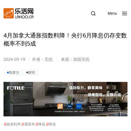
Menu
4月加拿大通胀指数料降！央行6月降息仍存变数
概率不到5成
2024-05-19
|
作者：
无忧
|
来源：
加国无忧
加拿大
财经
#
#
#
#
政策利率
通胀率
降低
降息