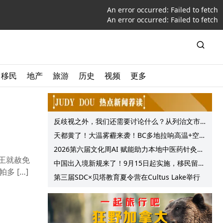
An error occurred:
Failed to fetch
An error occurred:
Failed to fetch
移民
地产
旅游
历史
视频
更多
反歧视之外，我们还需要讨论什么？从列治文市
议会一项动议谈起
天都黄了！大温雾霾来袭！BC多地拉响高温+空气
质量预警 最高可达35°C！
2026第六届文化周AI 赋能助力本地中医药针灸服
王就赦免
务提质升级
中国出入境新规来了！9月15日起实施，移民留学
多 […]
中介迎来最强监管！
第三届SDC×贝塔教育夏令营在Cultus Lake举行