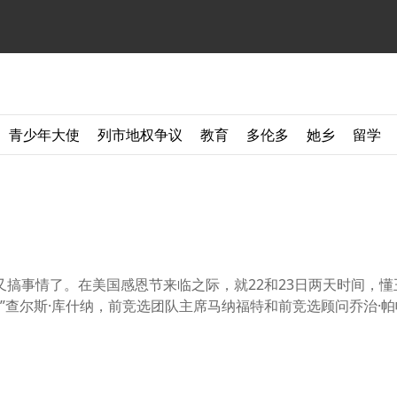
青少年大使
列市地权争议
教育
多伦多
她乡
留学
搞事情了。在美国感恩节来临之际，就22和23日两天时间，懂
”查尔斯·库什纳，前竞选团队主席马纳福特和前竞选顾问乔治·帕帕