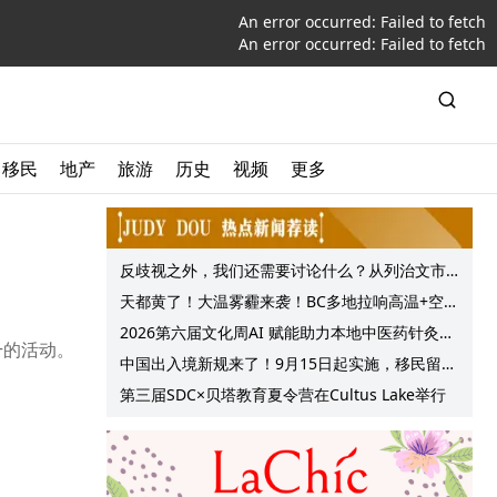
An error occurred:
Failed to fetch
An error occurred:
Failed to fetch
移民
地产
旅游
历史
视频
更多
反歧视之外，我们还需要讨论什么？从列治文市
议会一项动议谈起
天都黄了！大温雾霾来袭！BC多地拉响高温+空气
质量预警 最高可达35°C！
2026第六届文化周AI 赋能助力本地中医药针灸服
+的活动。
务提质升级
中国出入境新规来了！9月15日起实施，移民留学
中介迎来最强监管！
第三届SDC×贝塔教育夏令营在Cultus Lake举行