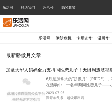
乐活网
联络我们
乐活号
隐私政策
乐活网
伊朗危机
卡尼访华
温哥华
最新骄傲月文章
加拿大华人妈妈全力支持同性恋儿子！无惧周遭歧视
6月是加拿大的“骄傲月”（PRIDE
在活动中，一名华裔同性恋儿子——小郭同
2023-07-05
温哥华头条
-
超级爆料君