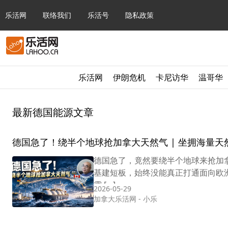
乐活网
联络我们
乐活号
隐私政策
乐活网
伊朗危机
卡尼访华
温哥华
最新德国能源文章
德国急了！绕半个地球抢加拿大天然气 | 坐拥海量
德国急了，竟然要绕半个地球来抢加
基建短板，始终没能真正打通面向欧
露 […]
2026-05-29
加拿大乐活网
-
小乐