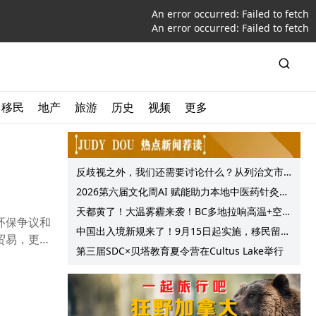
An error occurred:
Failed to fetch
An error occurred:
Failed to fetch
移民
地产
旅游
历史
视频
更多
反歧视之外，我们还需要讨论什么？从列治文市
议会一项动议谈起
2026第六届文化周AI 赋能助力本地中医药针灸服
务提质升级
天都黄了！大温雾霾来袭！BC多地拉响高温+空气
环保争议和
质量预警 最高可达35°C！
中国出入境新规来了！9月15日起实施，移民留学
贸易，更暴
中介迎来最强监管！
第三届SDC×贝塔教育夏令营在Cultus Lake举行