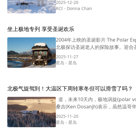
2025-12-20
RCI
-
Donna Chan
坐上极地专列 享受圣诞欢乐
2004年上映的圣诞影片 The Polar
北极探访圣诞老人的探险故事。迎合圣
2025-11-27
星岛
-
星岛
北极气旋驾到！大温区下周转寒冬但可以滑雪了吗？
道，未来10天内，极地涡旋(polar
桑吉(Ken Dosanjh)表示，虽然温
2025-11-20
星岛
-
星岛