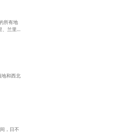
的所有地
里、兰里、
空领地和西北
时间，日不