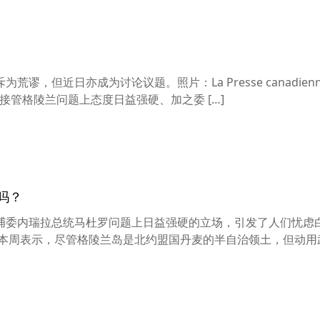
，但近日亦成为讨论议题。照片：La Presse canadienne
普在接管格陵兰问题上态度日益强硬、加之委 […]
吗？
捕委内瑞拉总统马杜罗问题上日益强硬的立场，引发了人们忧虑
宫本周表示，尽管格陵兰岛是北约盟国丹麦的半自治领土，但动用