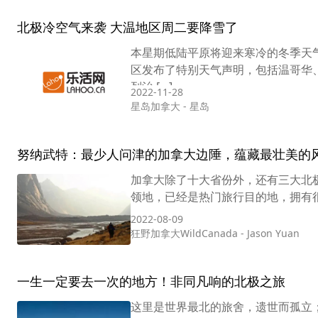
北极冷空气来袭 大温地区周二要降雪了
本星期低陆平原将迎来寒冷的冬季天
区发布了特别天气声明，包括温哥华
列治 […]
2022-11-28
星岛加拿大
-
星岛
努纳武特：最少人问津的加拿大边陲，蕴藏最壮美的
加拿大除了十大省份外，还有三大北极领地
领地，已经是热门旅行目的地，拥有很
2022-08-09
狂野加拿大WildCanada
-
Jason Yuan
一生一定要去一次的地方！非同凡响的北极之旅
这里是世界最北的旅舍，遗世而孤立；