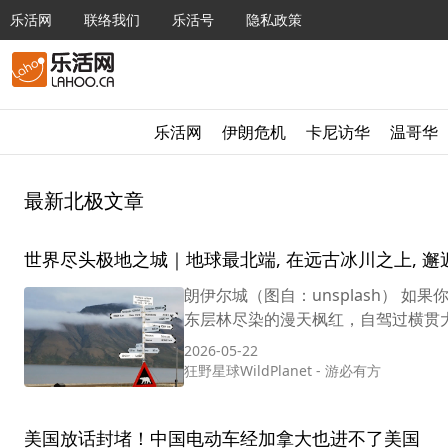
乐活网
联络我们
乐活号
隐私政策
乐活网
伊朗危机
卡尼访华
温哥华
最新北极文章
世界尽头极地之城｜地球最北端, 在远古冰川之上, 
朗伊尔城（图自：unsplash） 
东层林尽染的漫天枫红，自驾过横贯大
2026-05-22
狂野星球WildPlanet
-
游必有方
美国放话封堵！中国电动车经加拿大也进不了美国