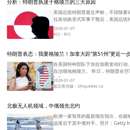
分析：特朗普执迷于格陵兰的三大原因
美国总统特朗普最近声称，不排除要武力占领
拉发动政变式军事干预后，美国总统特朗
2026-01-07
RCI
-
RCI
特朗普表态：我要格陵兰！加拿大距”第51州”更近一
在美国特种部队于加拉加斯发动行动
自治领地格陵兰。 昨日，特朗普在空
[…]
2026-01-07
魁北客传媒
-
Ohquebec.ca
北极无人机领域，中俄领先北约
欧洲一家智库的最新报告指出，在能
远落后于其中俄对手。照片：Getty 