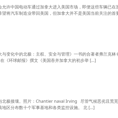
会允许中国电动车通过加拿大进入美国市场，即便这些车辆已在
希望将汽车制造业带回美国，但加拿大并不是美国当前关注的
大与变化中的北极：主权、安全与管理》一书的合著者弗兰克林·
.）去年10月在《环球邮报》撰文《美国吞并加拿大的初步举 […]
壤。照片：Chantier naval Irving 尽管气候恶劣且
地区分布数十个军事基地和各类监控设施。 北 […]