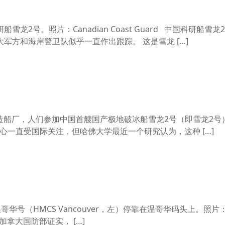
2号。照片：Canadian Coast Guard 中国科研船雪龙
军方和海岸警卫队似乎一直作出跟踪。 这是雪龙 […]
一家造船厂，人们参加中国首艘国产极地破冰船雪龙2号（即雪龙2号
的野心一直受国际关注，但哈佛大学最近一个研究认为，这种 […]
 温哥华号（HMCS Vancouver，左）停靠在温哥华码头上。照片：
YCK 加拿大国防部证实， […]