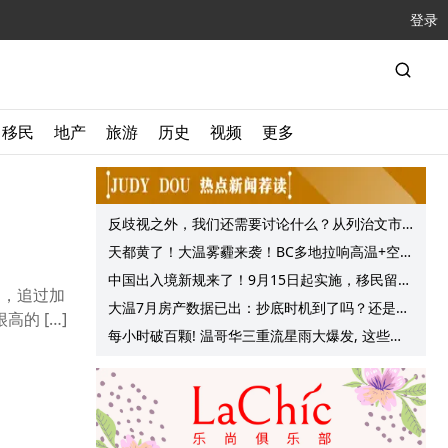
登录
移民
地产
旅游
历史
视频
更多
反歧视之外，我们还需要讨论什么？从列治文市
议会一项动议谈起
天都黄了！大温雾霾来袭！BC多地拉响高温+空气
质量预警 最高可达35°C！
中国出入境新规来了！9月15日起实施，移民留学
泊，追过加
中介迎来最强监管！
大温7月房产数据已出：抄底时机到了吗？还是再
的 […]
等等？他们这么建议的
每小时破百颗! 温哥华三重流星雨大爆发, 这些最
佳观赏地点提前收藏!