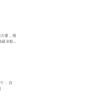
御力量，俄
地破冰船
个： 目
]