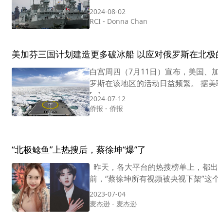
2024-08-02
RCI
-
Donna Chan
美加芬三国计划建造更多破冰船 以应对俄罗斯在北极
白宫周四（7月11日）宣布，美国
罗斯在该地区的活动日益频繁。 据美
[…]
2024-07-12
侨报
-
侨报
“北极鲶鱼”上热搜后，蔡徐坤“爆”了
昨天，各大平台的热搜榜单上，都出现
前，“蔡徐坤所有视频被央视下架”这个
2023-07-04
麦杰逊
-
麦杰逊