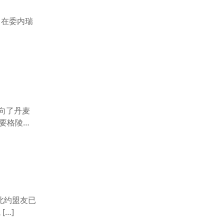
c 在委内瑞
向了丹麦
需要格陵兰
北约盟友已
[…]