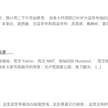
气，预计周二下午开始降雪。 加拿大环境部已针对大温哥华地区
、本拿比、新西敏、北温哥华和西温哥华、高贵林、枫树岭、素
风景……
：育空 Yukon、西北 NWT、努纳武特 Nunavut。 育
多大家耳熟能详的景致：克卢恩国家公园、黄刀极光、 […]
 这里是世界最佳白鲸观赏地，近距离看它们嬉戏； 这里没有