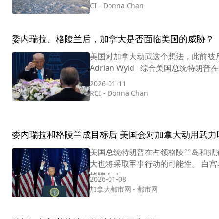
CI
-
Donna Chan
委内瑞拉、格陵兰后，加拿大是否面临美国的威胁？
美国对加拿大动武这个想法，此前被斥为荒谬
Adrian Wyld 综合美国总统特朗
2026-01-11
RCI
-
Donna Chan
委内瑞拉和格陵兰成目标后 美国会对加拿大动用武力
美国总统特朗普在占领格陵兰岛和抓
大也将采取军事行动的可能性。 白
格陵 […]
2026-01-08
加拿大都市网
-
都市网