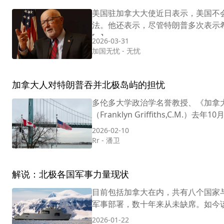
美国驻加拿大大使近日表示，美国不
法。他还表示，尽管特朗普多次表示
[…]
2026-03-31
加国无忧
-
无忧
加拿大人对特朗普吞并北极岛屿的担忧
多伦多大学政治学名誉教授、《加拿
（Franklyn Griffiths,C.M
2026-02-10
Rr
-
潘卫
解说：北极各国军事力量现状
目前包括加拿大在内，共有八个国家与北极接
军事部署，数十年来从未缺席。如今该
2026-01-22