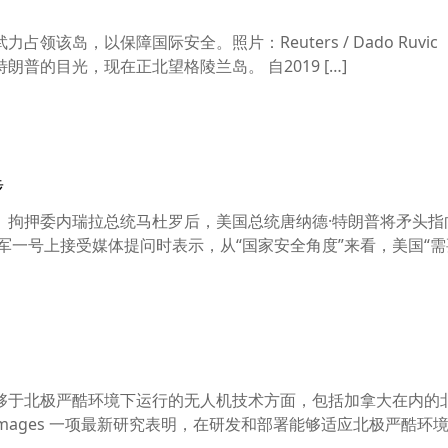
该岛，以保障国际安全。照片：Reuters / Dado Ruvi
普的目光，现在正北望格陵兰岛。 自2019 […]
步
、拘押委内瑞拉总统马杜罗后，美国总统唐纳德·特朗普将矛头指
军一号上接受媒体提问时表示，从“国家安全角度”来看，美国“
够于北极严酷环境下运行的无人机技术方面，包括加拿大在内的
Images 一项最新研究表明，在研发和部署能够适应北极严酷环境 