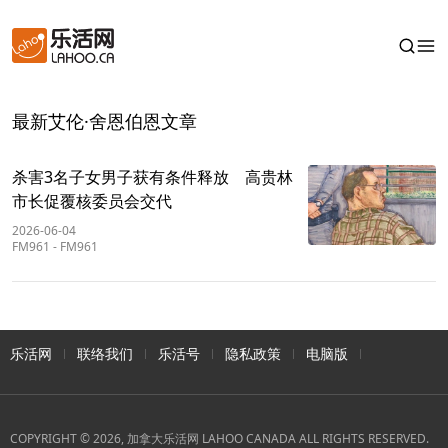
最新艾伦·舍恩伯恩文章
杀害3名子女男子获有条件释放 高贵林
市长促覆核委员会交代
2026-06-04
FM961
-
FM961
乐活网
联络我们
乐活号
隐私政策
电脑版
COPYRIGHT © 2026, 加拿大乐活网 LAHOO CANADA ALL RIGHTS RESERVED.