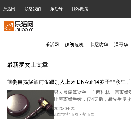
乐活网
联络我们
乐活号
隐私政策
乐活网
伊朗危机
卡尼访华
温哥华
最新罗女士文章
前妻自揭摆酒前夜跟别人上床 DNA证14岁子非亲生 广
男人最痛算这种！广西桂林一宗离婚案
理完离婚手续，仅4天后，谢先生便收
2026-04-25
加拿大都市网
-
都市网