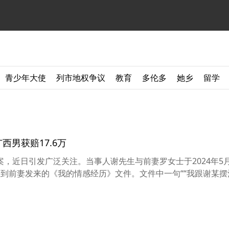
青少年大使
列市地权争议
教育
多伦多
她乡
留学
西男获赔17.6万
，近日引发广泛关注。当事人谢先生与前妻罗女士于2024年5月
到前妻发来的《我的情感经历》文件。文件中一句““我跟谢某摆酒前