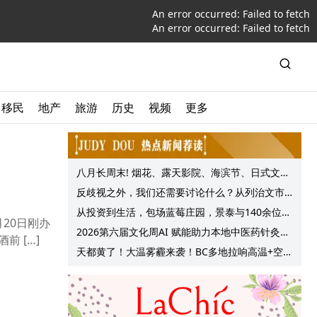
An error occurred:
Failed to fetch
An error occurred:
Failed to fetch
移民
地产
旅游
历史
视频
更多
八月长周末! 烟花、露天影院、海滨节、日式文化
节庆, 大温哥华各种精彩活动上线!
反歧视之外，我们还需要讨论什么？从列治文市
议会一项动议谈起
从投资到生活，包场蓝莓庄园，景泰与140余位客
20日刚办
户共享夏日”莓”好时光
2026第六届文化周AI 赋能助力本地中医药针灸服
 […]
务提质升级
天都黄了！大温雾霾来袭！BC多地拉响高温+空气
质量预警 最高可达35°C！