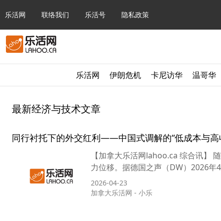
乐活网
联络我们
乐活号
隐私政策
乐活网
伊朗危机
卡尼访华
温哥华
最新经济与技术文章
同行衬托下的外交红利——中国式调解的“低成本与高
【加拿大乐活网lahoo.ca 综合
力位移。据德国之声（DW）2026年
2026-04-23
加拿大乐活网
-
小乐