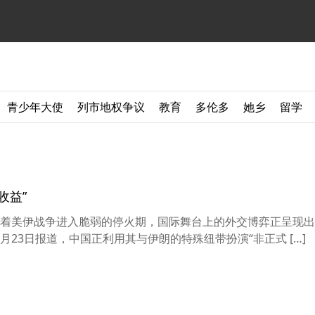
青少年大使
列市地权争议
教育
多伦多
她乡
留学
收益”
讯】 随着美伊战争进入脆弱的停火期，国际舞台上的外交博弈正呈现
4月23日报道，中国正利用其与伊朗的特殊纽带扮演“非正式 […]