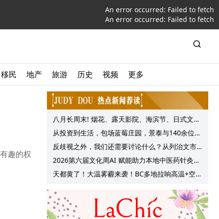
An error occurred:
Failed to fetch
An error occurred:
Failed to fetch
移民
地产
旅游
历史
视频
更多
八月长周末! 烟花、露天影院、海滨节、日式文化
节庆, 大温哥华各种精彩活动上线!
从投资到生活，包场蓝莓庄园，景泰与140余位客
户共享夏日”莓”好时光
反歧视之外，我们还需要讨论什么？从列治文市
出有趣的权
议会一项动议谈起
2026第六届文化周AI 赋能助力本地中医药针灸服
务提质升级
天都黄了！大温雾霾来袭！BC多地拉响高温+空气
质量预警 最高可达35°C！