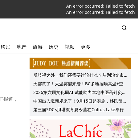
An error occurred:
Failed to fetch
An error occurred:
Failed to fetch
移民
地产
旅游
历史
视频
更多
反歧视之外，我们还需要讨论什么？从列治文市
议会一项动议谈起
天都黄了！大温雾霾来袭！BC多地拉响高温+空气
质量预警 最高可达35°C！
2026第六届文化周AI 赋能助力本地中医药针灸服
行了报道，
务提质升级
中国出入境新规来了！9月15日起实施，移民留学
中介迎来最强监管！
第三届SDC×贝塔教育夏令营在Cultus Lake举行