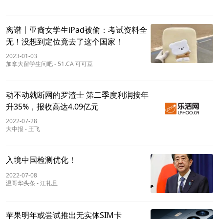
离谱丨亚裔女学生iPad被偷：考试资料全
无！没想到定位竟去了这个国家！
2023-01-03
加拿大留学生问吧
-
51.CA 可可豆
动不动就断网的罗渣士 第二季度利润按年
升35%，报收高达4.09亿元
2022-07-28
大中报
-
王飞
入境中国检测优化！
2022-07-08
温哥华头条
-
江礼且
苹果明年或尝试推出无实体SIM卡