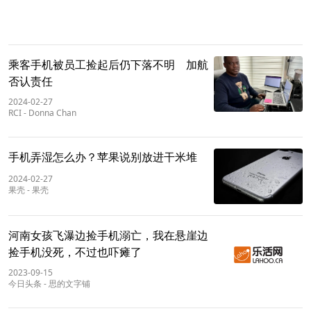
乘客手机被员工捡起后仍下落不明 加航
否认责任
2024-02-27
RCI
-
Donna Chan
手机弄湿怎么办？苹果说别放进干米堆
2024-02-27
果壳
-
果壳
河南女孩飞瀑边捡手机溺亡，我在悬崖边
捡手机没死，不过也吓瘫了
2023-09-15
今日头条
-
思的文字铺