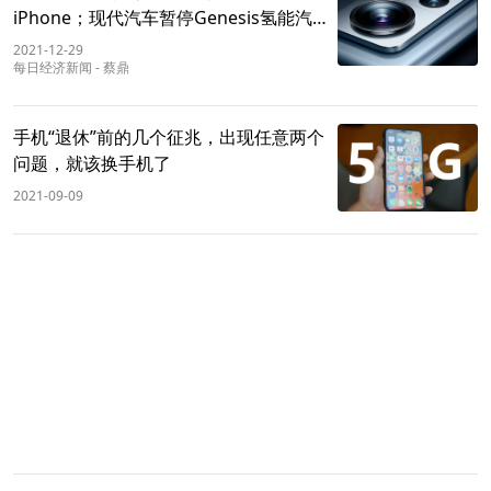
iPhone；现代汽车暂停Genesis氢能汽车
项目；任天堂社长：Switch明年初预计仍
2021-12-29
缺货
每日经济新闻
-
蔡鼎
手机“退休”前的几个征兆，出现任意两个
问题，就该换手机了
2021-09-09