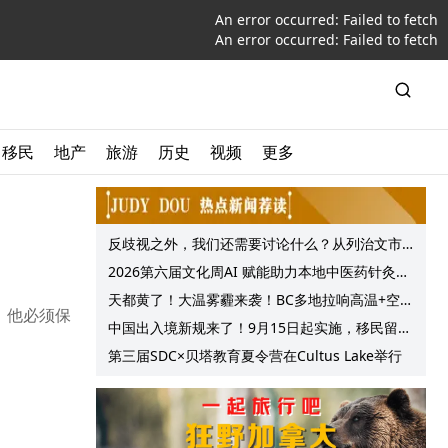
An error occurred:
Failed to fetch
An error occurred:
Failed to fetch
移民
地产
旅游
历史
视频
更多
反歧视之外，我们还需要讨论什么？从列治文市
议会一项动议谈起
2026第六届文化周AI 赋能助力本地中医药针灸服
务提质升级
天都黄了！大温雾霾来袭！BC多地拉响高温+空气
定，他必须保
质量预警 最高可达35°C！
中国出入境新规来了！9月15日起实施，移民留学
中介迎来最强监管！
第三届SDC×贝塔教育夏令营在Cultus Lake举行