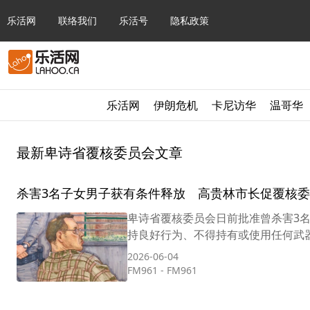
乐活网
联络我们
乐活号
隐私政策
乐活网
伊朗危机
卡尼访华
温哥华
最新卑诗省覆核委员会文章
杀害3名子女男子获有条件释放 高贵林市长促覆核
卑诗省覆核委员会日前批准曾杀害3名亲生
持良好行为、不得持有或使用任何武器
2026-06-04
FM961
-
FM961