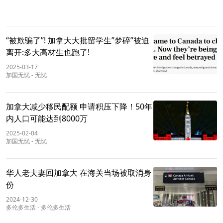
“被欺骗了”! 加拿大大批留学生”梦碎”被迫
离开:多大高材生也跑了!
2025-03-17
加国无忧
-
无忧
加拿大减少移民配额 申请积压下降！50年
内人口可能达到8000万
2025-02-04
加国无忧
-
无忧
华人老夫妻回加拿大 在海关当场被取消身
份
2024-12-30
多伦多生活
-
多伦多生活