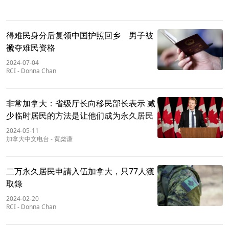
得难民身分后复领中国护照回乡 男子被
褫夺难民资格
2024-07-04
RCI
-
Donna Chan
非常加拿大：省级厅长向移民部长表示 减
少临时居民的方法是让他们成为永久居民
2024-05-11
加拿大中文电台
-
黄棨谦
二万永久居民申請入伍加拿大，只77人獲
取錄
2024-02-20
RCI
-
Donna Chan