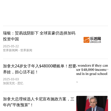
瑞银：贸易战阴影下 全球富豪仍选择加码
投资中国
2025-05-22
世界新闻网
-
世界新闻
加拿大24岁女子年入$48000晒账单！想要
养娃，担心活不起！
2025-03-03
加国无忧
-
思忆
加拿大总理候选人卡尼宣布施政方案，三
年内”平衡预算”！