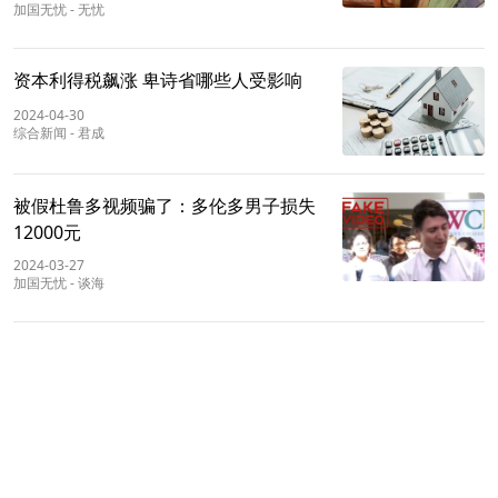
加国无忧
-
无忧
资本利得税飙涨 卑诗省哪些人受影响
2024-04-30
综合新闻
-
君成
被假杜鲁多视频骗了：多伦多男子损失
12000元
2024-03-27
加国无忧
-
谈海