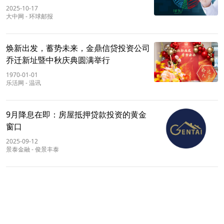
2025-10-17
大中网
-
环球邮报
焕新出发，蓄势未来，金鼎信贷投资公司
乔迁新址暨中秋庆典圆满举行
1970-01-01
乐活网
-
温讯
9月降息在即：房屋抵押贷款投资的黄金
窗口
2025-09-12
景泰金融
-
俊景丰泰