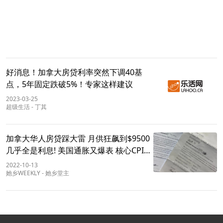
好消息！加拿大房贷利率突然下调40基
点，5年固定跌破5%！专家这样建议
2023-03-25
超级生活
-
丁其
加拿大华人房贷踩大雷 月供狂飙到$9500
几乎全是利息! 美国通胀又爆表 核心CPI创
40年新高!
2022-10-13
她乡WEEKLY
-
她乡堂主