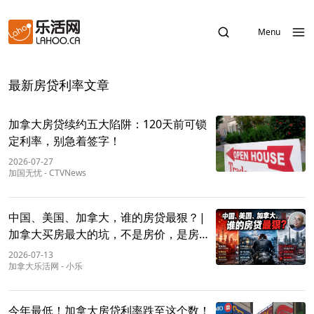
Menu
最新房贷利率文章
加拿大房贷续约五大陷阱：120天前可锁
定利率，别急着签字！
2026-07-27
加国无忧
-
CTVNews
中国、美国、加拿大，谁的房贷最狠？|
加拿大买房最大的坑，不是房价，是房
贷！
2026-07-13
加拿大乐活网
-
小乐
今年最低！加拿大房贷利率跌至这个数！