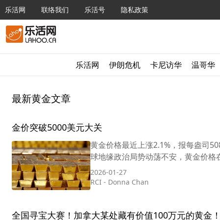
乐活网
联络我们
乐活号
隐私政策
乐活网
伊朗危机
卡尼访华
温哥华
最新黄金文章
金价突破5000美元大关
黄金价格最近上涨2.1%，报每盎司508
球地缘政治局势动荡不安，黄金价格在周
2026-01-27
RCI
-
Donna Chan
全国寻宝大赛！加拿大某处藏有价值100万元的黄金