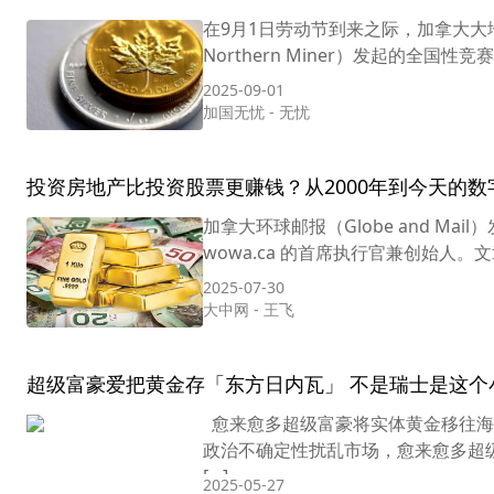
在9月1日劳动节到来之际，加拿大大
Northern Miner）发起的全
2025-09-01
加国无忧
-
无忧
投资房地产比投资股票更赚钱？从2000年到今天的
加拿大环球邮报（Globe and Mai
wowa.ca 的首席执行官兼创始人。
2025-07-30
大中网
-
王飞
超级富豪爱把黄金存「东方日内瓦」 不是瑞士是这个
愈来愈多超级富豪将实体黄金移往海外
政治不确定性扰乱市场，愈来愈多超
[…]
2025-05-27