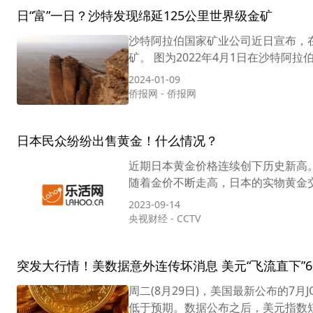
日“富”一日？沙特发现绵延125公里世界级金矿
沙特阿拉伯国家矿业公司近日宣布，
矿。 图为2022年4月1日在沙特阿
2024-01-09
侨报网
-
侨报网
日本民众纷纷出售黄金！什么情况？
近期日本黄金价格连续创下历史新高。
随着金价不断走高，日本的实物黄金交
2023-09-14
央视财经
-
CCTV
突发大行情！美数据意外连传坏消息 美元“飞流直下”6
周二(8月29日)，美国最新公布的7
低于预期。数据公布之后，美元指数短