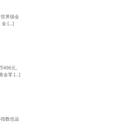
于世界级金
 […]
496元。
零 […]
心指数也远