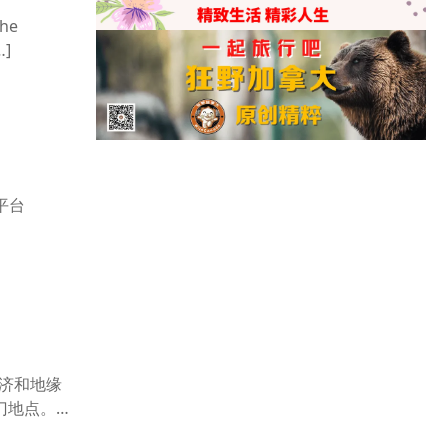
he
]
财平台
经济和地缘
门地点。