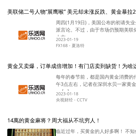
美联储二号人物“展鹰喉” 美元却未涨反跌、黄金暴拉25
周四(1月19日)，美国公布的初请
派言论。不过，由于市场仍预期美联储
上方。
2023-01-19
FX168
-
夏洛特
黄金又卖爆，订单成倍增加！有门店卖到缺货！为啥
每年的春节前，都是国内黄金消费的
午3点左右，记者在深圳水贝一家黄
一 […]
2023-01-18
央视财经
-
CCTV
14萬的黄金麻将？周大福从不坑穷人！
临近过年，买黄金的人好多啊！ 不