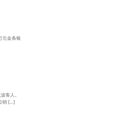
多万元金条银
六波客人。
 […]