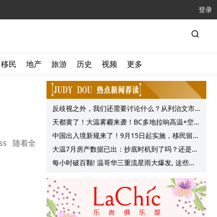
登录
移民
地产
旅游
历史
视频
更多
反歧视之外，我们还需要讨论什么？从列治文市
议会一项动议谈起
天都黄了！大温雾霾来袭！BC多地拉响高温+空气
质量预警 最高可达35°C！
中国出入境新规来了！9月15日起实施，移民留学
ss 随着全
中介迎来最强监管！
大温7月房产数据已出：抄底时机到了吗？还是再
等等？他们这么建议的
每小时破百颗! 温哥华三重流星雨大爆发, 这些最
佳观赏地点提前收藏!