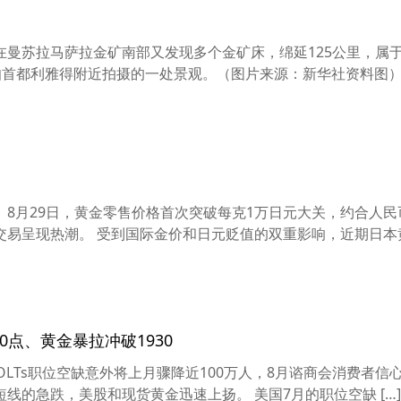
在曼苏拉马萨拉金矿南部又发现多个金矿床，绵延125公里，属
拉伯首都利雅得附近拍摄的一处景观。（图片来源：新华社资料图） 金
8月29日，黄金零售价格首次突破每克1万日元大关，约合人民币
易呈现热潮。 受到国际金价和日元贬值的双重影响，近期日本黄金
0点、黄金暴拉冲破1930
月JOLTs职位空缺意外将上月骤降近100万人，8月谘商会消费者信
线的急跌，美股和现货黄金迅速上扬。 美国7月的职位空缺 […]