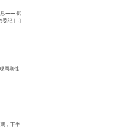
息—— 据
纪 […]
出现周期性
预期，下半