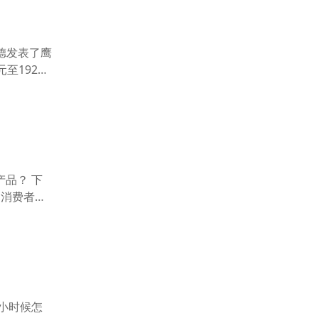
德发表了鹰
至1920
品？ 下
的消费者。
小时候怎