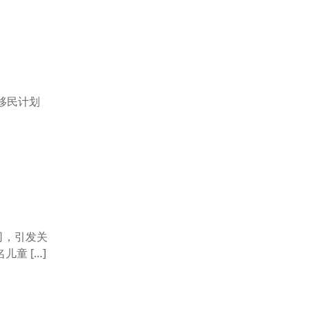
资移民计划
司，引发关
童 […]