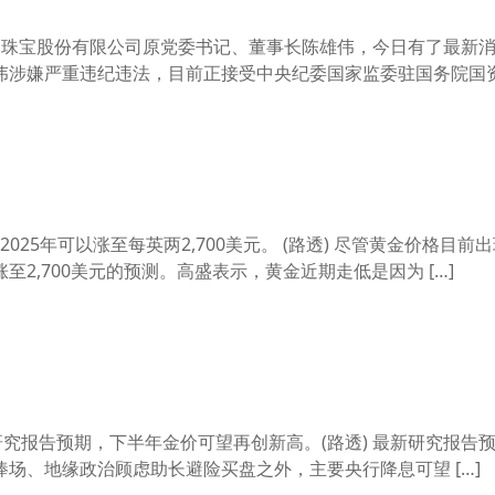
金珠宝股份有限公司原党委书记、董事长陈雄伟，今日有了最新消
雄伟涉嫌严重违纪违法，目前正接受中央纪委国家监委驻国务院国资委
25年可以涨至每英两2,700美元。 (路透) 尽管黄金价格目前
2,700美元的预测。高盛表示，黄金近期走低是因为 […]
最新研究报告预期，下半年金价可望再创新高。(路透) 最新研究报告
场、地缘政治顾虑助长避险买盘之外，主要央行降息可望 […]