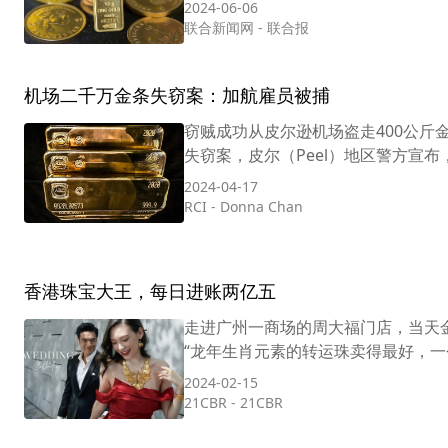
2024-06-06
联合新闻网
-
联合报
机场二千万金条失窃案：加航雇员被捕
窃贼成功从皮尔逊机场盗走400公斤金条。
失窃案，皮尔（Peel）地区警方宣布
2024-04-17
RCI
-
Donna Chan
香港珠宝大王，每日进账两亿五
走进广州一商场的周大福门店，当天金
“龙年生肖元素的转运珠卖得最好，一
2024-02-15
21CBR
-
21CBR