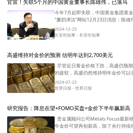
官宣！失联5个月的中国黄金董事长陈雄伟，已落马
今年7月起即失联，中国黄金集团黄
“廉韵津沽”网站12月23日消息：陈
2024-12-23
长安街知事
-
长安街知事
高盛维持对金价的预测 估明年达到2,700美元
尽管近日黄金价格下跌，高盛仍预期20
的疲软，高盛仍然维持明年金价可以涨至
2024-07-23
世界日报
-
世界日报
研究报告：降息在望+FOMO买盘=金价下半年飙新高
贵金属顾问公司Metals Focus
年金价可望再创新高，除了央行持续捧