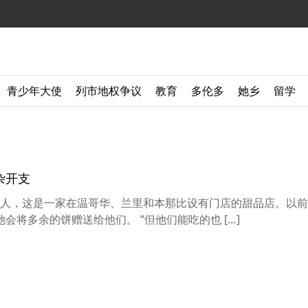
青少年大使
列市地权争议
教育
多伦多
她乡
留学
杂开支
e Hole的创始人，这是一家在温哥华、兰里和本那比设有门店的甜品店。
将多余的饼赠送给他们。 “但他们能吃的也 […]