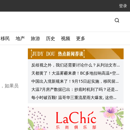
登录
移民
地产
旅游
历史
视频
更多
反歧视之外，我们还需要讨论什么？从列治文市
议会一项动议谈起
天都黄了！大温雾霾来袭！BC多地拉响高温+空气
质量预警 最高可达35°C！
中国出入境新规来了！9月15日起实施，移民留学
以前，如果员
中介迎来最强监管！
大温7月房产数据已出：抄底时机到了吗？还是再
等等？他们这么建议的
每小时破百颗! 温哥华三重流星雨大爆发, 这些最
佳观赏地点提前收藏!