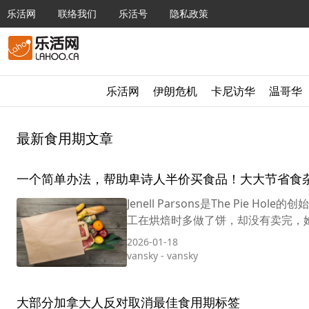
乐活网
联络我们
乐活号
隐私政策
乐活网
伊朗危机
卡尼访华
温哥华
最新食用期文章
一个简单办法，帮助卑诗人半价买食品！大大节省食
Jenell Parsons是The Pi
工在烘焙时多做了饼，却没有卖完，她会
2026-01-18
vansky
-
vansky
大部分加拿大人反对取消最佳食用期标签