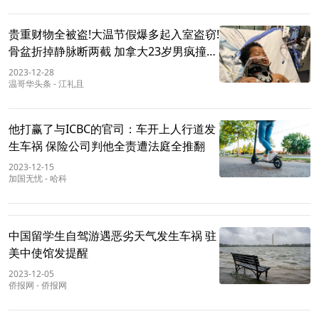
贵重财物全被盗!大温节假爆多起入室盗窃!
骨盆折掉静脉断两截 加拿大23岁男疯撞男
童!BC冬季气温破纪录
2023-12-28
温哥华头条
-
江礼且
他打赢了与ICBC的官司：车开上人行道发
生车祸 保险公司判他全责遭法庭全推翻
2023-12-15
加国无忧
-
哈科
中国留学生自驾游遇恶劣天气发生车祸 驻
美中使馆发提醒
2023-12-05
侨报网
-
侨报网