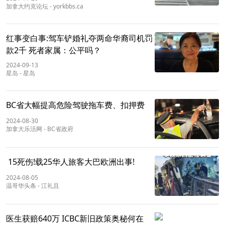
加拿大约克论坛
-
yorkbbs.ca
红事变白事:驾车铲婚礼夺两命华裔司机罚
款2千 死者家属：公平吗？
2024-09-13
星岛
-
星岛
BC省大幅提高危险驾驶拖车费、扣押费
2024-08-30
加拿大乐活网
-
BC省政府
15死伤!载25华人旅客大巴欧洲出事!
2024-08-05
温哥华头条
-
江礼且
医生获赔640万 ICBC新旧政策奥秘何在