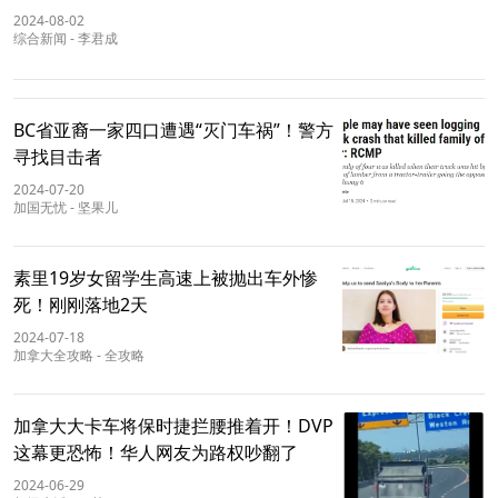
2024-08-02
综合新闻
-
李君成
BC省亚裔一家四口遭遇“灭门车祸”！警方
寻找目击者
2024-07-20
加国无忧
-
坚果儿
素里19岁女留学生高速上被抛出车外惨
死！刚刚落地2天
2024-07-18
加拿大全攻略
-
全攻略
加拿大大卡车将保时捷拦腰推着开！DVP
这幕更恐怖！华人网友为路权吵翻了
2024-06-29