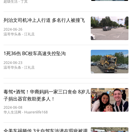
超级生活
-
丁其
列治文司机冲上人行道 多名行人被撞飞
2024-06-26
温哥华头条
-
江礼且
1死36伤 BC校车高速失控坠沟
2024-06-23
温哥华头条
-
江礼且
毒驾+酒驾！华裔妈妈一家三口丧命 8岁儿
子捐出器官救助更多人！
2024-06-08
华人生活网
-
Huarenlife168
全美车祸频传 3大自驾车涉潜在瑕疵被调