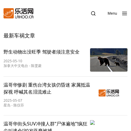
Menu
最新车祸文章
野生动物出没旺季 驾驶者须注意安全
2025-05-10
加拿大中文电台
-
陈雯菱
温哥华惨剧 重伤台湾女孩仍昏迷 家属抵温
探视 呼喊其名泪流难止
2025-05-07
星岛
-
陈仪芬
温哥华街头SUV冲撞人群”尸体遍地”!疯狂
尖叫逃命!30岁亚裔被捕