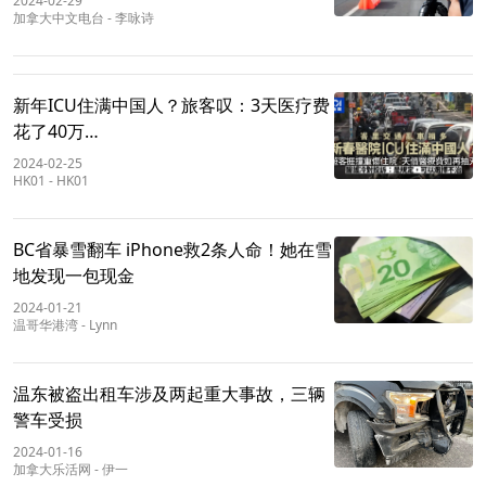
2024-02-29
加拿大中文电台
-
李咏诗
新年ICU住满中国人？旅客叹：3天医疗费
花了40万…
2024-02-25
HK01
-
HK01
BC省暴雪翻车 iPhone救2条人命！她在雪
地发现一包现金
2024-01-21
温哥华港湾
-
Lynn
温东被盗出租车涉及两起重大事故，三辆
警车受损
2024-01-16
加拿大乐活网
-
伊一