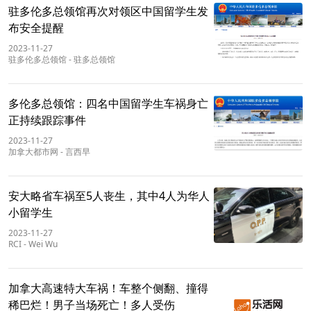
驻多伦多总领馆再次对领区中国留学生发
布安全提醒
2023-11-27
驻多伦多总领馆
-
驻多总领馆
多伦多总领馆：四名中国留学生车祸身亡
正持续跟踪事件
2023-11-27
加拿大都市网
-
言西早
安大略省车祸至5人丧生，其中4人为华人
小留学生
2023-11-27
RCI
-
Wei Wu
加拿大高速特大车祸！车整个侧翻、撞得
稀巴烂！男子当场死亡！多人受伤