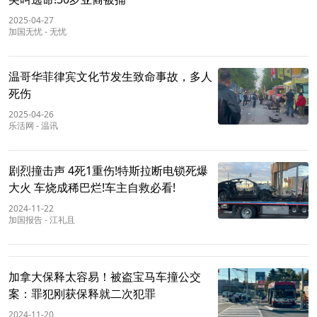
2025-04-27
加国无忧
-
无忧
温哥华菲律宾文化节发生致命事故，多人
死伤
2025-04-26
乐活网
-
温讯
剧烈撞击声 4死1重伤!特斯拉断电锁死爆
大火 车烧成稀巴烂!车主自救必看!
2024-11-22
加国报告
-
江礼且
加拿大保释太容易！被盗宝马车撞公交
案：罪犯刚获保释就二次犯罪
2024-11-20