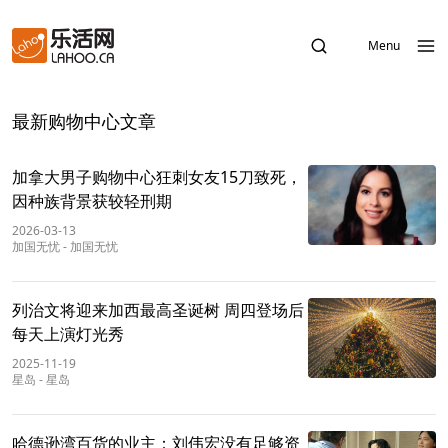
Menu
最新购物中心文章
加拿大男子购物中心狂刺女友15刀致死，
因种族背景获较轻刑期
2026-03-13
加国无忧
-
加国无忧
列治文将迎来加西最高圣诞树 周四登场后
每天上演灯光秀
2025-11-19
星岛
-
星岛
哈德逊湾百货的业主：刘伟宏没有足够资