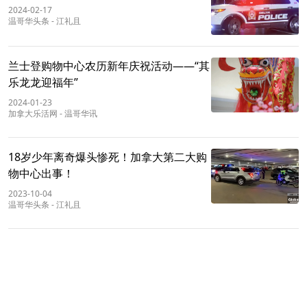
2024-02-17
温哥华头条
-
江礼且
兰士登购物中心农历新年庆祝活动——“其
乐龙龙迎福年”
2024-01-23
加拿大乐活网
-
温哥华讯
18岁少年离奇爆头惨死！加拿大第二大购
物中心出事！
2023-10-04
温哥华头条
-
江礼且