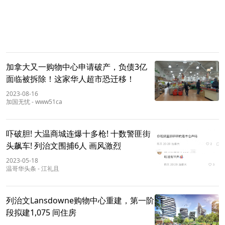
加拿大又一购物中心申请破产，负债3亿
面临被拆除！这家华人超市恐迁移！
2023-08-16
加国无忧
-
www51ca
吓破胆! 大温商城连爆十多枪! 十数警匪街
头飙车! 列治文围捕6人 画风激烈
2023-05-18
温哥华头条
-
江礼且
列治文Lansdowne购物中心重建，第一阶
段拟建1,075 间住房