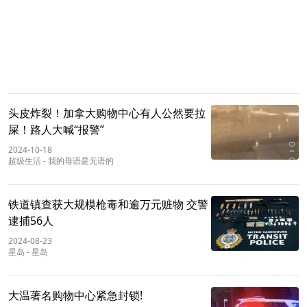
头皮炸裂！加拿大购物中心有人公然要拉
屎！路人大喊“报警”
2024-10-18
超级生活
-
我的母语是无语的
铁道镇查获大规模枪毒和逾万元赃物 交警
逮捕56人
2024-08-23
星岛
-
星岛
大温著名购物中心紧急封锁!