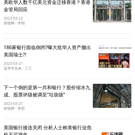
美欧华人数千亿美元资金迁移香港？香港
金管局回应
2023-03-22
侨报网
-
李明
186家银行面临倒闭?曝大批华人资产撤出
美国瑞士?!
2023-03-21
温哥华头条
-
三三
下一个倒的是第一共和银行？股价缩水九
成、股票评级被调至“垃圾级”
2023-03-21
侨报网
-
李明
美国银行接连关闭 分析人士称美银行业危
机不可避免