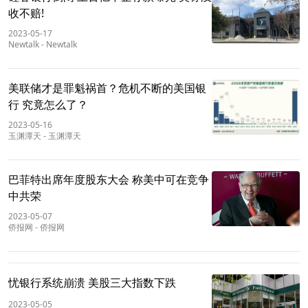
收不赔!
2023-05-17
Newtalk
-
Newtalk
美联储才是罪魁祸首？危机不断的美国银
行 究竟怎么了？
2023-05-16
玉渊潭天
-
玉渊潭天
巴菲特出席年度股东大会 称美中可在竞争
中共荣
2023-05-07
侨报网
-
侨报网
忧银行系统崩溃 美股三大指数下跌
2023-05-05