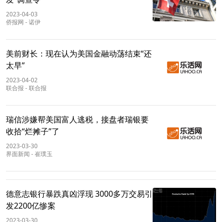
2023-04-03
侨报网
-
诺伊
美前财长：现在认为美国金融动荡结束“还
太早”
2023-04-02
联合报
-
联合报
瑞信涉嫌帮美国富人逃税，接盘者瑞银要
收拾“烂摊子”了
2023-03-30
界面新闻
-
崔璞玉
德意志银行暴跌真凶浮现 3000多万交易引
发2200亿惨案
2023-03-30