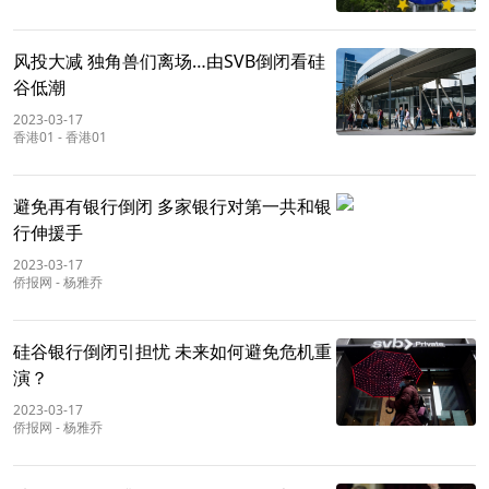
风投大减 独角兽们离场…由SVB倒闭看硅
谷低潮
2023-03-17
香港01
-
香港01
避免再有银行倒闭 多家银行对第一共和银
行伸援手
2023-03-17
侨报网
-
杨雅乔
硅谷银行倒闭引担忧 未来如何避免危机重
演？
2023-03-17
侨报网
-
杨雅乔