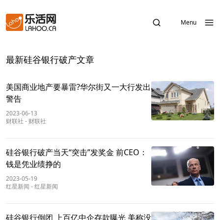
Menu
最新硅谷银行破产文章
美国商业地产要暴雷?华尔街又一大行发出
警告
2023-06-13
财联社
-
财联社
硅谷银行破产当天“突击”发奖金 前CEO：
钱是凭业绩挣的
2023-05-19
红星新闻
-
红星新闻
硅谷银行倒闭 上百亿中企存款曝光 美称没