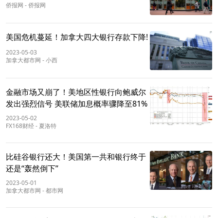
侨报网
-
侨报网
美国危机蔓延！加拿大四大银行存款下降!
2023-05-03
加拿大都市网
-
小西
金融市场又崩了！美地区性银行向鲍威尔
发出强烈信号 美联储加息概率骤降至81%
2023-05-02
FX168财经
-
夏洛特
比硅谷银行还大！美国第一共和银行终于
还是“轰然倒下”
2023-05-01
加拿大都市网
-
都市网