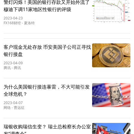
警灯闪烁！美国的银行存款又开始外流了
穆迪下调11家地区性银行的评级
2023-04-23
FX168财经
-
夏洛特
客户现金无处存放 币安美国子公司正寻找
银行接盘
2023-04-09
腾讯
-
腾讯
为什么美国银行接连暴雷，不大可能引发
全球危机？
2023-04-07
网络
-
曹远征
瑞银收购瑞信生变？ 瑞士总检察长办公室
发“调查令”