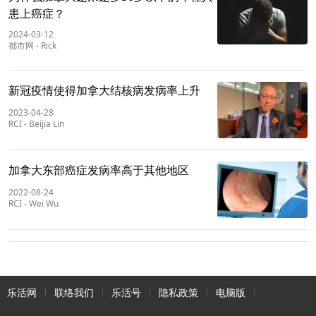
患上癌症？
2024-03-12
都市网
-
Rick
新冠疫情使得加拿大结核病发病率上升
2023-04-28
RCI
-
Beijia Lin
加拿大东部癌症发病率高于其他地区
2022-08-24
RCI
-
Wei Wu
乐活网
联络我们
乐活号
隐私政策
电脑版