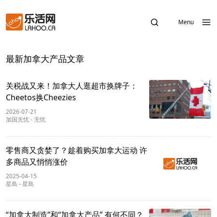
Menu
最新加拿大产品文章
关税战又来！加拿大人逛超市换牌子：
Cheetos换Cheezies
2026-07-21
加国无忧
-
无忧
零售商又贪婪了？趁着购买加拿大运动 许
多商品又悄悄涨价
2025-04-15
星島
-
星島
“加拿大制造”和“加拿大产品” 有何不同？