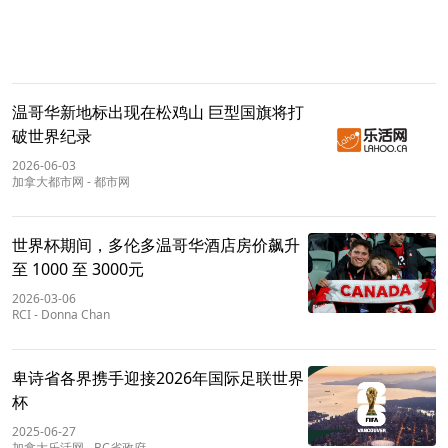
温哥华新地标出现在松鸡山 巨型国旗将打
破世界纪录
2026-06-03
加拿大都市网
-
都市网
世界杯期间，多伦多温哥华酒店房价飙升
至 1000 至 3000元
2026-03-06
RCI
-
Donna Chan
卑诗省各界携手迎接2026年国际足联世界
杯
2025-06-27
加拿大乐活网
-
BC省政府