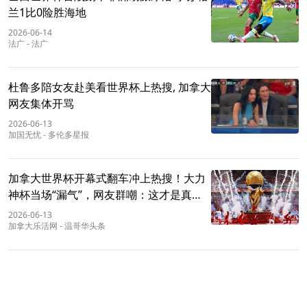
兰1比0险胜海地
2026-06-14
法广
-
法广
杜鲁多陪女友赴美看世界杯上热搜, 加拿大
网友集体开骂
2026-06-13
加国无忧
-
多伦多星报
加拿大世界杯开幕式翻车冲上热搜！大力
神杯当场“漏气”，网友群嘲：这才是真正
的经济寒流
2026-06-13
加拿大乐活网
-
温哥华头条